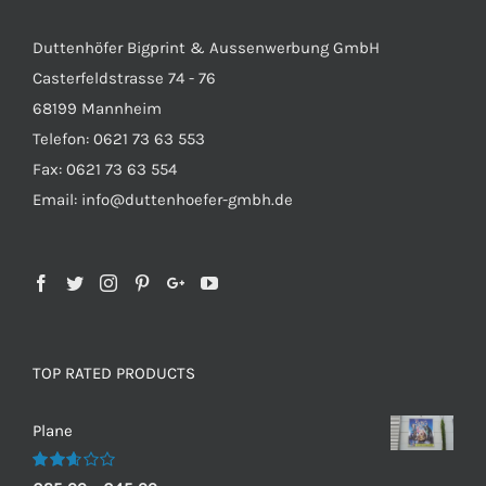
Duttenhöfer Bigprint & Aussenwerbung GmbH
Casterfeldstrasse 74 - 76
68199 Mannheim
Telefon: 0621 73 63 553
Fax: 0621 73 63 554
Email: info@duttenhoefer-gmbh.de
TOP RATED PRODUCTS
Plane
Bewertet