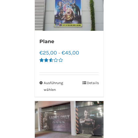
Plane
€
25,00
€
45,00
–
Bewertet
mit
2.60
von 5
Ausführung
Details
wählen