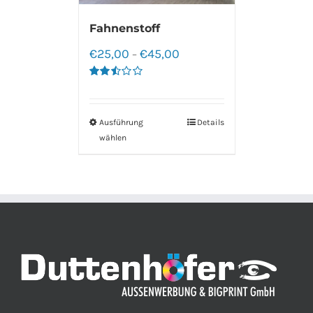
Fahnenstoff
€
25,00
€
45,00
–
Bewertet
mit
2.50
von 5
Ausführung
Details
wählen