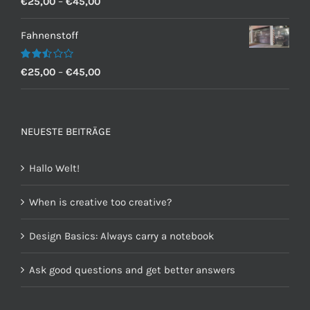
€
25,00
–
€
45,00
mit
2.60
von 5
Fahnenstoff
Bewertet
€
25,00
–
€
45,00
mit
2.50
von 5
NEUESTE BEITRÄGE
Hallo Welt!
When is creative too creative?
Design Basics: Always carry a notebook
Ask good questions and get better answers