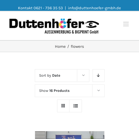
Kontakt 0621 - 736 35 53
|
info@duttenhoefer-gmbh.de
Home
/
flowers
Sort by
Date
Show
16 Products