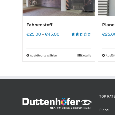
Fahnenstoff
Plane
€
25,00
€
45,00
€
25,0
–
Bewertet
mit
2.50
von 5
Ausführung wählen
Details
Ausfü
TOP RAT
Plane