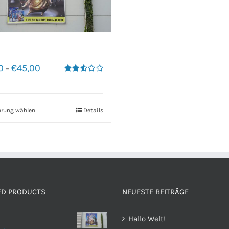
0
€
45,00
–
Bewertet
mit
2.60
von 5
hrung wählen
Details
ED PRODUCTS
NEUESTE BEITRÄGE
Hallo Welt!