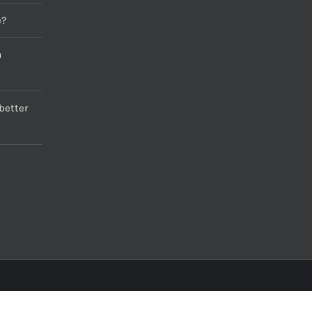
e?
a
better