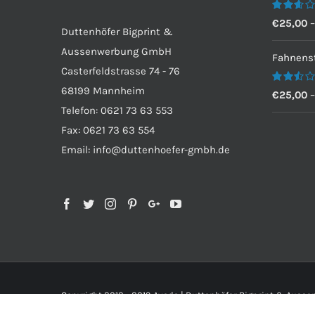
Bewertet
€
25,00
Duttenhöfer Bigprint &
mit
2.60
Aussenwerbung GmbH
von 5
Fahnenst
Casterfeldstrasse 74 - 76
68199 Mannheim
Bewertet
€
25,00
mit
Telefon: 0621 73 63 553
2.50
von 5
Fax: 0621 73 63 554
Email: info@duttenhoefer-gmbh.de
Copyright 2012 - 2019 Avada | Duttenhöfer Bigprint & Aus