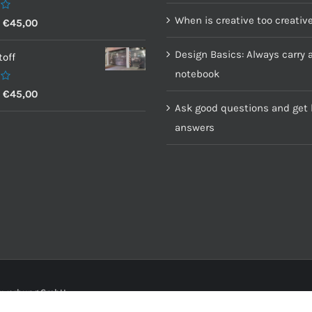
When is creative too creativ
–
€
45,00
Design Basics: Always carry 
off
notebook
–
€
45,00
Ask good questions and get 
answers
senwerbung GmbH