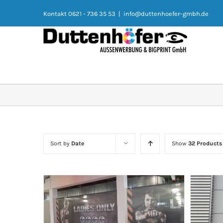
Kontakt 0621 - 736 35 53
|
info@duttenhoefer-gmbh.de
Sort by
Date
Show
32 Products