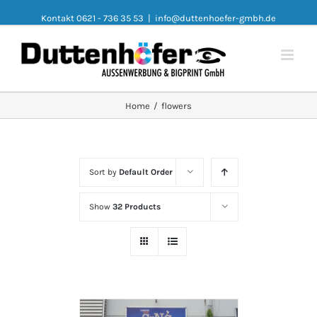
Kontakt 0621 - 736 35 53
|
info@duttenhoefer-gmbh.de
Home
/
flowers
Sort by
Default Order
Show
32 Products