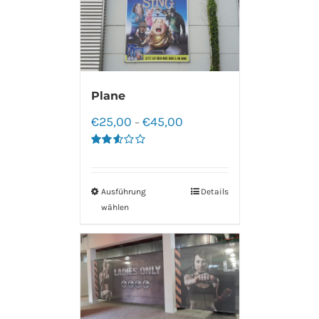
Plane
€
25,00
€
45,00
–
Bewertet
mit
2.60
von 5
Ausführung
Details
wählen