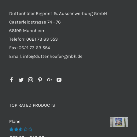
Duttenhöfer Bigprint & Aussenwerbung GmbH
Casterfeldstrasse 74 - 76
68199 Mannheim
Telefon: 0621 73 63 553
Fax: 0621 73 63 554
Email: info@duttenhoefer-gmbh.de
TOP RATED PRODUCTS
Plane
Bewertet