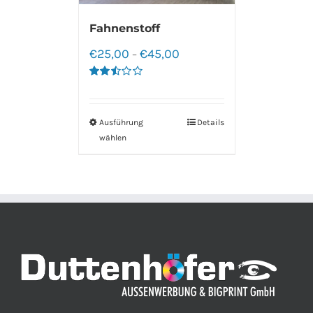
Fahnenstoff
€
25,00
€
45,00
–
Bewertet
mit
2.50
von 5
Ausführung
Details
wählen