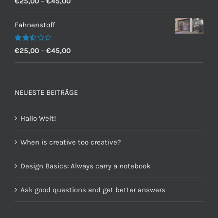
€
25,00
–
€
45,00
mit
2.60
von 5
Fahnenstoff
Bewertet
€
25,00
–
€
45,00
mit
2.50
von 5
NEUESTE BEITRÄGE
Hallo Welt!
When is creative too creative?
Design Basics: Always carry a notebook
Ask good questions and get better answers