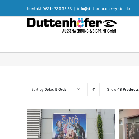
Kontakt 0621 - 736 35 53
|
info@duttenhoefer-gmbh.de
Sort by
Default Order
Show
48 Products