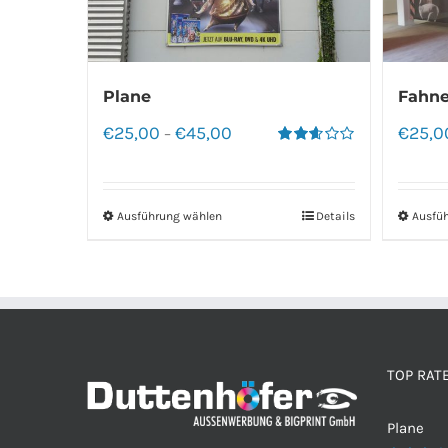
Plane
Fahne
€
25,00
€
45,00
€
25,0
–
Bewertet
mit
2.60
von 5
Ausführung wählen
Details
Ausfü
TOP RAT
Plane