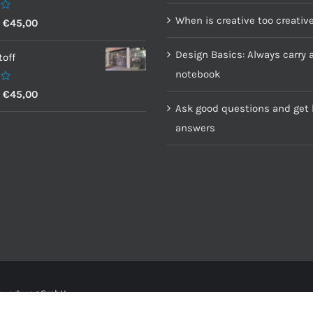
When is creative too creativ
–
€
45,00
Design Basics: Always carry 
off
notebook
–
€
45,00
Ask good questions and get 
answers
senwerbung GmbH