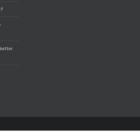
e?
a
better