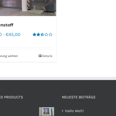
nstoff
0
€
45,00
–
Bewertet
mit
2.50
von 5
hrung wählen
Details
ED PRODUCTS
NEUESTE BEITRÄGE
Hallo Welt!