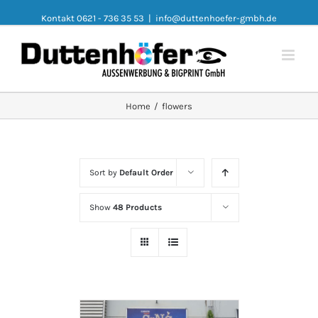
Kontakt 0621 - 736 35 53
|
info@duttenhoefer-gmbh.de
Home
/
flowers
Sort by
Default Order
Show
48 Products