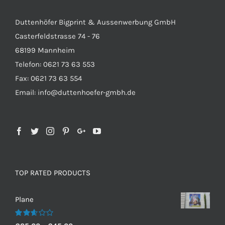
Duttenhöfer Bigprint & Aussenwerbung GmbH
Casterfeldstrasse 74 - 76
68199 Mannheim
Telefon: 0621 73 63 553
Fax: 0621 73 63 554
Email: info@duttenhoefer-gmbh.de
TOP RATED PRODUCTS
Plane
Bewertet