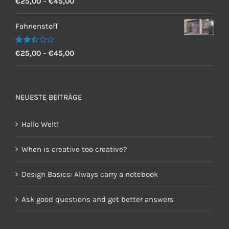
€
25,00
–
€
45,00
mit
2.60
von 5
Fahnenstoff
Bewertet
€
25,00
–
€
45,00
mit
2.50
von 5
NEUESTE BEITRÄGE
Hallo Welt!
When is creative too creative?
Design Basics: Always carry a notebook
Ask good questions and get better answers