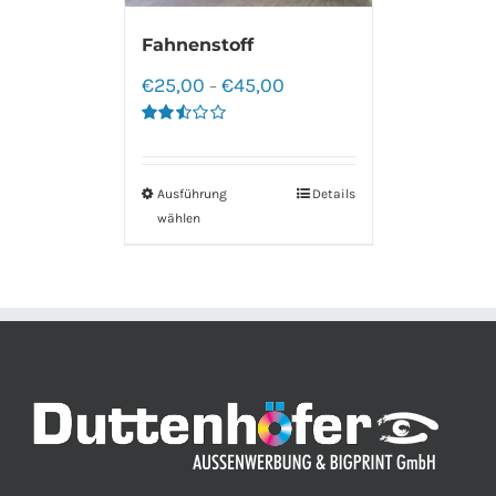
Fahnenstoff
€
25,00
€
45,00
–
Bewertet
mit
2.50
von 5
Ausführung
Details
wählen