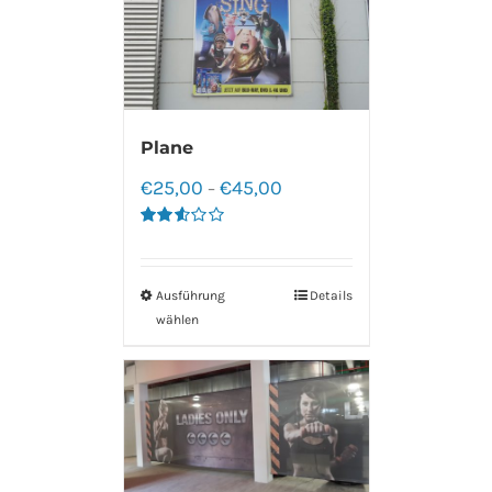
Plane
€
25,00
€
45,00
–
Bewertet
mit
2.60
von 5
Ausführung
Details
wählen