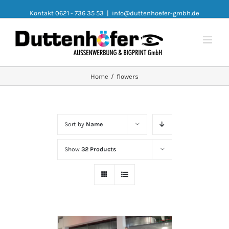
Kontakt 0621 - 736 35 53
|
info@duttenhoefer-gmbh.de
Home
/
flowers
Sort by
Name
Show
32 Products