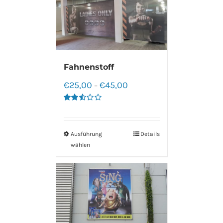
Fahnenstoff
€
25,00
€
45,00
–
Bewertet
mit
2.50
von 5
Ausführung
Details
wählen