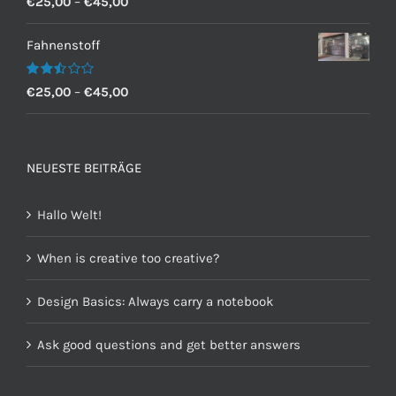
€
25,00
–
€
45,00
mit
2.60
von 5
Fahnenstoff
Bewertet
€
25,00
–
€
45,00
mit
2.50
von 5
NEUESTE BEITRÄGE
Hallo Welt!
When is creative too creative?
Design Basics: Always carry a notebook
Ask good questions and get better answers