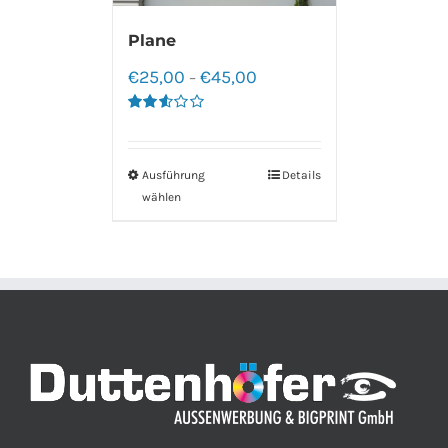
Plane
€
25,00
€
45,00
–
Bewertet
mit
2.60
von 5
Ausführung
Details
wählen