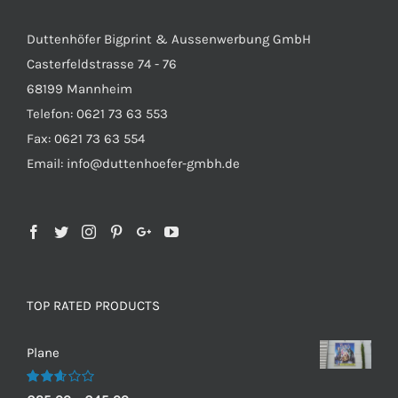
Duttenhöfer Bigprint & Aussenwerbung GmbH
Casterfeldstrasse 74 - 76
68199 Mannheim
Telefon: 0621 73 63 553
Fax: 0621 73 63 554
Email: info@duttenhoefer-gmbh.de
TOP RATED PRODUCTS
Plane
Bewertet