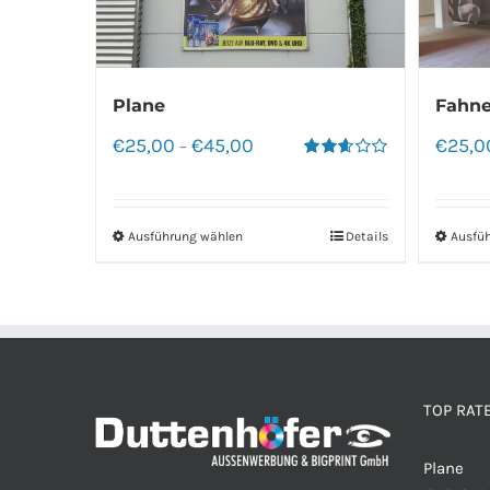
Plane
Fahne
€
25,00
€
45,00
€
25,0
–
Bewertet
mit
2.60
von 5
Ausführung wählen
Details
Ausfü
TOP RAT
Plane