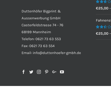
Bewertet
€
25,00
Duttenhöfer Bigprint &
mit
2.60
Aussenwerbung GmbH
von 5
Fahnenst
Casterfeldstrasse 74 - 76
68199 Mannheim
Bewertet
€
25,00
mit
Telefon: 0621 73 63 553
2.50
von 5
Fax: 0621 73 63 554
Email: info@duttenhoefer-gmbh.de
Copyright 2012 - 2019 Avada | Duttenhöfer Bigprint & Aus