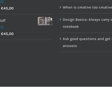
When is creative too creativ
–
€
45,00
Design Basics: Always carry 
off
notebook
–
€
45,00
Ask good questions and get 
answers
senwerbung GmbH