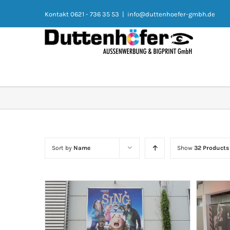
Kontakt 0621 - 736 35 53
|
info@duttenhoefer-gmbh.de
Sort by
Name
Show
32 Products