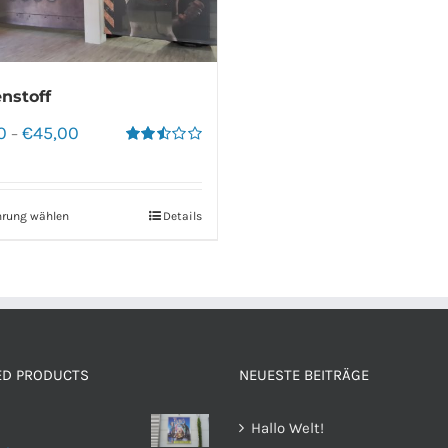
nstoff
0
€
45,00
–
Bewertet
mit
2.50
von 5
hrung wählen
Details
ED PRODUCTS
NEUESTE BEITRÄGE
Hallo Welt!