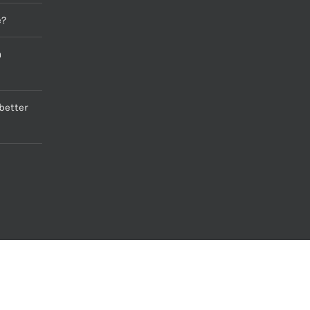
e?
a
better