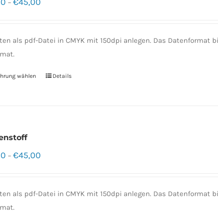
00
€
45,00
–
ten als pdf-Datei in CMYK mit 150dpi anlegen. Das Datenformat
mat.
hrung wählen
Details
enstoff
00
€
45,00
–
ten als pdf-Datei in CMYK mit 150dpi anlegen. Das Datenformat
mat.