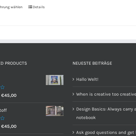
hrung wählen
Details
ED PRODUCTS
NEUESTE BEITRÄGE
Hallo Welt!
When is creative too creativ
–
€
45,00
Design Basics: Always carry 
off
notebook
–
€
45,00
Ask good questions and get 