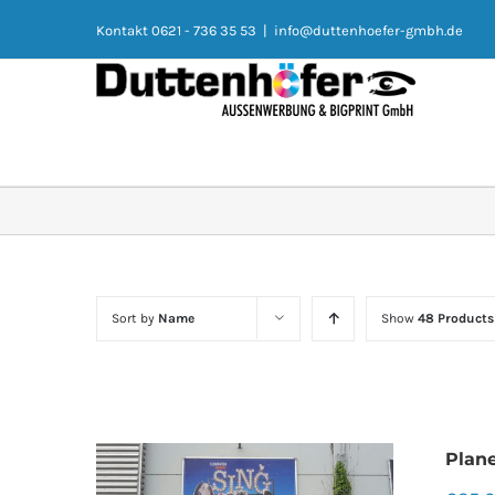
Kontakt 0621 - 736 35 53
|
info@duttenhoefer-gmbh.de
Sort by
Name
Show
48 Products
Plan