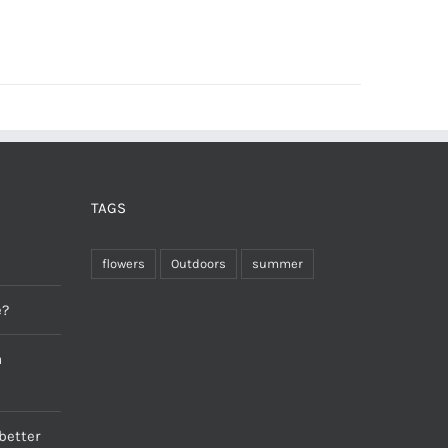
TAGS
flowers
Outdoors
summer
e?
a
better