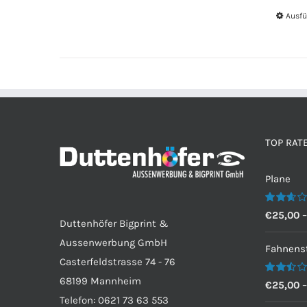
Ausfü
TOP RAT
Plane
Bewertet
€
25,00
Duttenhöfer Bigprint &
mit
2.60
Aussenwerbung GmbH
von 5
Fahnenst
Casterfeldstrasse 74 - 76
68199 Mannheim
Bewertet
€
25,00
mit
Telefon: 0621 73 63 553
2.50