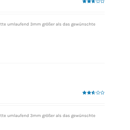
Bewertet
mit
2.60
von 5
 bitte umlaufend 3mm größer als das gewünschte
Bewertet
mit
2.50
von 5
 bitte umlaufend 3mm größer als das gewünschte