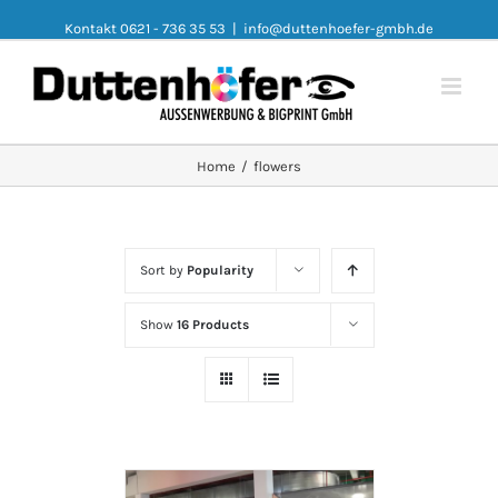
Kontakt 0621 - 736 35 53
|
info@duttenhoefer-gmbh.de
Home
/
flowers
Sort by
Popularity
Show
16 Products