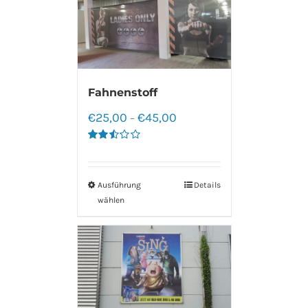
Fahnenstoff
€
25,00
€
45,00
–
Bewertet
mit
2.50
von 5
Ausführung
Details
wählen