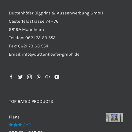
Duttenhöfer Bigprint & Aussenwerbung GmbH
Casterfeldstrasse 74 - 76
68199 Mannheim
Telefon: 0621 73 63 553
Fax: 0621 73 63 554
Email: info@duttenhoefer-gmbh.de
TOP RATED PRODUCTS
Plane
Bewertet