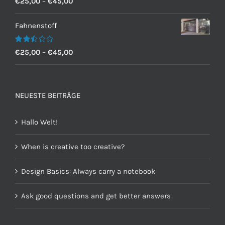
€
25,00
–
€
45,00
mit
2.60
von 5
Fahnenstoff
Bewertet
€
25,00
–
€
45,00
mit
2.50
von 5
NEUESTE BEITRÄGE
Hallo Welt!
When is creative too creative?
Design Basics: Always carry a notebook
Ask good questions and get better answers