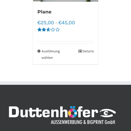
Plane
€
25,00
€
45,00
–
Bewertet
mit
2.60
von 5
Ausführung
Details
wählen