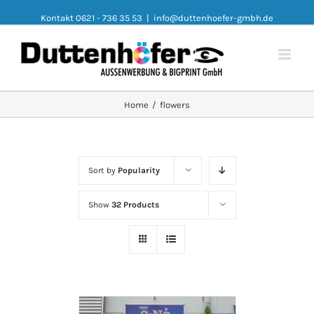
Kontakt 0621 - 736 35 53
|
info@duttenhoefer-gmbh.de
Home
/
flowers
Sort by
Popularity
Show
32 Products