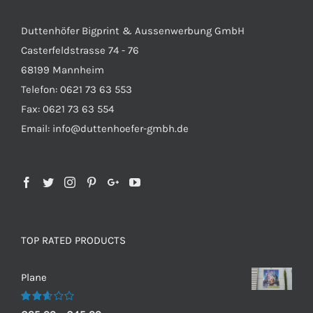
Duttenhöfer Bigprint & Aussenwerbung GmbH
Casterfeldstrasse 74 - 76
68199 Mannheim
Telefon: 0621 73 63 553
Fax: 0621 73 63 554
Email: info@duttenhoefer-gmbh.de
TOP RATED PRODUCTS
Plane
Bewertet