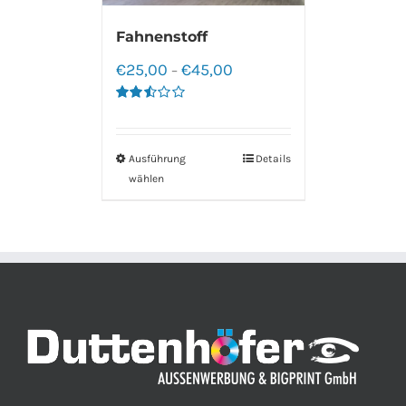
Fahnenstoff
€
25,00
€
45,00
–
Bewertet
mit
2.50
von 5
Ausführung
Details
wählen