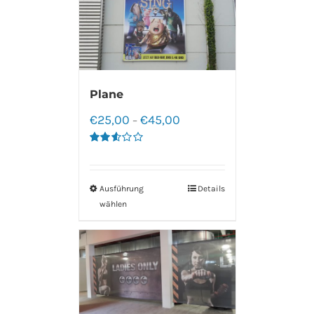
Plane
€
25,00
€
45,00
–
Bewertet
mit
2.60
von 5
Ausführung
Details
wählen