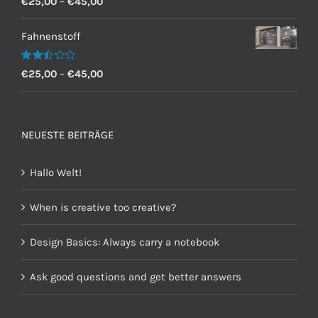
€
25,00
–
€
45,00
mit
2.60
von 5
Fahnenstoff
Bewertet
€
25,00
–
€
45,00
mit
2.50
von 5
NEUESTE BEITRÄGE
Hallo Welt!
When is creative too creative?
Design Basics: Always carry a notebook
Ask good questions and get better answers