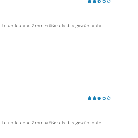
Bewertet
mit
2.50
von 5
 bitte umlaufend 3mm größer als das gewünschte
Bewertet
mit
2.60
von 5
 bitte umlaufend 3mm größer als das gewünschte