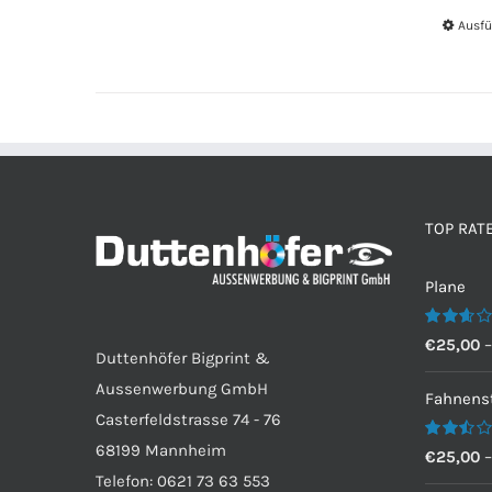
Ausfü
TOP RAT
Plane
Bewertet
€
25,00
Duttenhöfer Bigprint &
mit
2.60
Aussenwerbung GmbH
von 5
Fahnenst
Casterfeldstrasse 74 - 76
68199 Mannheim
Bewertet
€
25,00
mit
Telefon: 0621 73 63 553
2.50