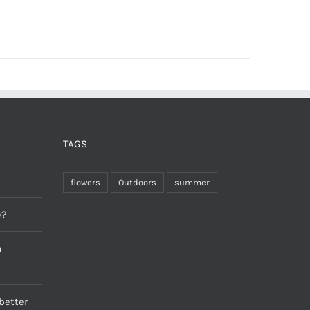
TAGS
flowers
Outdoors
summer
e?
a
better