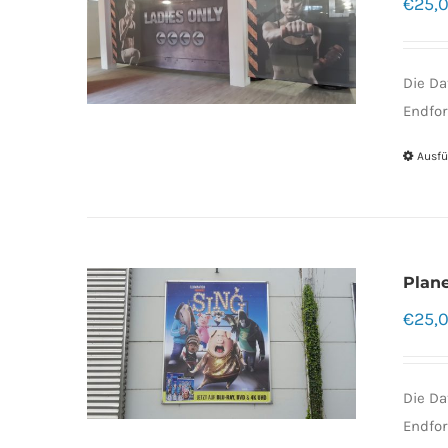
€
25,
Die Da
Endfor
Ausfü
Plan
€
25,
Die Da
Endfor