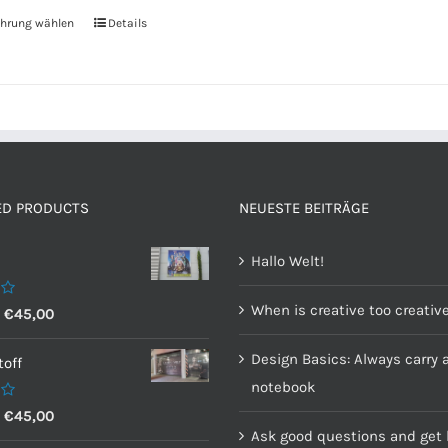
hrung wählen
Details
ED PRODUCTS
NEUESTE BEITRÄGE
Hallo Welt!
When is creative too creativ
–
€
45,00
Design Basics: Always carry 
off
notebook
–
€
45,00
Ask good questions and get 