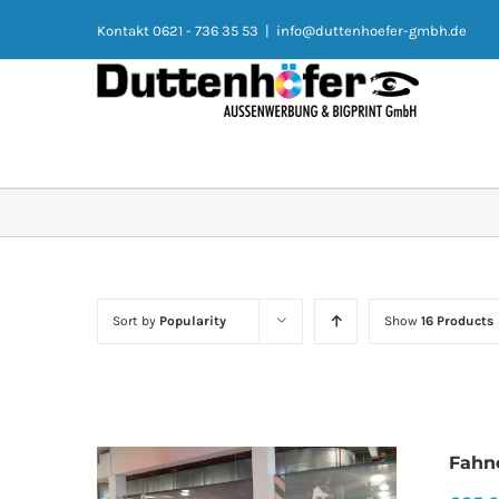
Kontakt 0621 - 736 35 53
|
info@duttenhoefer-gmbh.de
Sort by
Popularity
Show
16 Products
Fahn