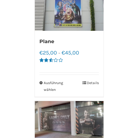
Plane
€
25,00
€
45,00
–
Bewertet
mit
2.60
von 5
Ausführung
Details
wählen