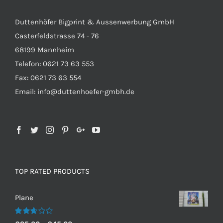
Duttenhöfer Bigprint & Aussenwerbung GmbH
Casterfeldstrasse 74 - 76
68199 Mannheim
Telefon: 0621 73 63 553
Fax: 0621 73 63 554
Email: info@duttenhoefer-gmbh.de
TOP RATED PRODUCTS
Plane
Bewertet