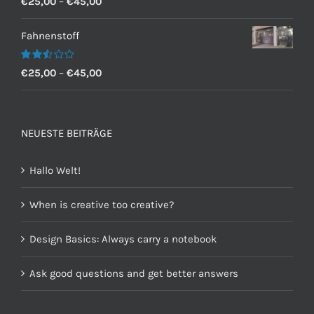
€
25,00
–
€
45,00
mit
2.60
von 5
Fahnenstoff
Bewertet
€
25,00
–
€
45,00
mit
2.50
von 5
NEUESTE BEITRÄGE
Hallo Welt!
When is creative too creative?
Design Basics: Always carry a notebook
Ask good questions and get better answers