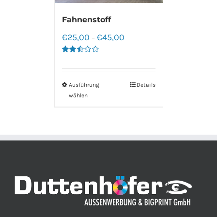
Fahnenstoff
€
25,00
€
45,00
–
Bewertet
mit
2.50
von 5
Ausführung
Details
wählen