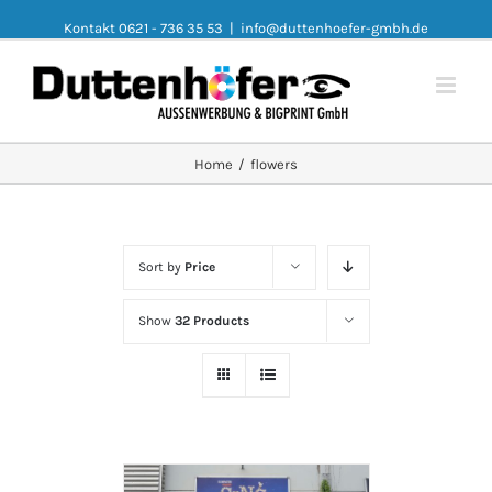
Kontakt 0621 - 736 35 53
|
info@duttenhoefer-gmbh.de
Home
/
flowers
Sort by
Price
Show
32 Products