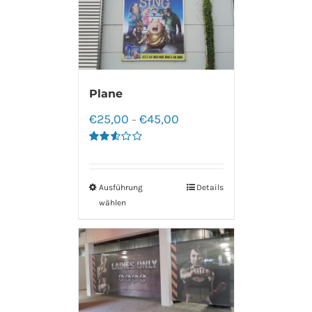
Plane
€
25,00
€
45,00
–
Bewertet
mit
2.60
von 5
Ausführung
Details
wählen