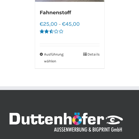
Fahnenstoff
€
25,00
€
45,00
–
Bewertet
mit
2.50
von 5
Ausführung
Details
wählen