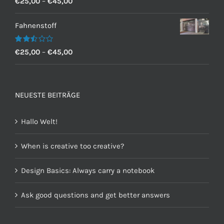
€
25,00
–
€
45,00
mit
2.60
von 5
Fahnenstoff
Bewertet
€
25,00
–
€
45,00
mit
2.50
von 5
NEUESTE BEITRÄGE
Hallo Welt!
When is creative too creative?
Design Basics: Always carry a notebook
Ask good questions and get better answers