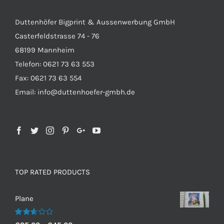
Duttenhöfer Bigprint & Aussenwerbung GmbH
Casterfeldstrasse 74 - 76
68199 Mannheim
Telefon: 0621 73 63 553
Fax: 0621 73 63 554
Email: info@duttenhoefer-gmbh.de
TOP RATED PRODUCTS
Plane
Bewertet