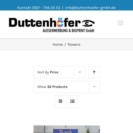
Kontakt 0621 - 736 35 53
|
info@duttenhoefer-gmbh.de
Home
/
flowers
Sort by
Price
Show
32 Products