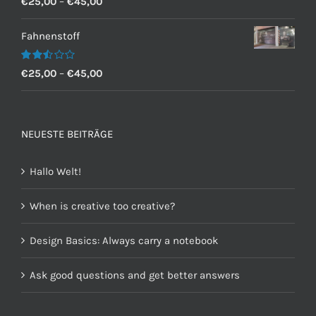
€
25,00
–
€
45,00
mit
2.60
von 5
Fahnenstoff
Bewertet
€
25,00
–
€
45,00
mit
2.50
von 5
NEUESTE BEITRÄGE
Hallo Welt!
When is creative too creative?
Design Basics: Always carry a notebook
Ask good questions and get better answers