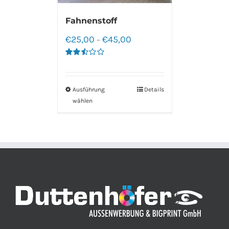
Fahnenstoff
€
25,00
€
45,00
–
Bewertet
mit
2.50
von 5
Ausführung
Details
wählen