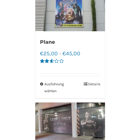
Plane
€
25,00
€
45,00
–
Bewertet
mit
2.60
von 5
Ausführung
Details
wählen