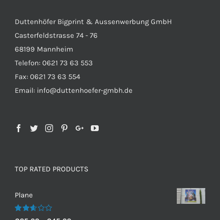
Duttenhöfer Bigprint & Aussenwerbung GmbH
Casterfeldstrasse 74 - 76
68199 Mannheim
Telefon: 0621 73 63 553
Fax: 0621 73 63 554
Email: info@duttenhoefer-gmbh.de
TOP RATED PRODUCTS
Plane
Bewertet