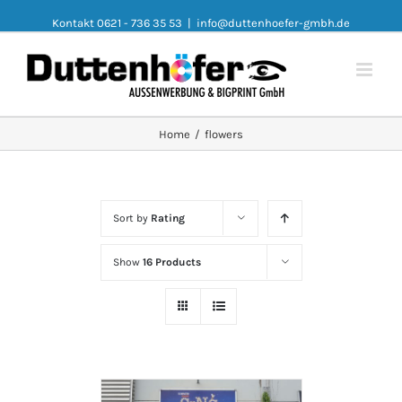
Kontakt 0621 - 736 35 53
|
info@duttenhoefer-gmbh.de
Home
/
flowers
Sort by
Rating
Show
16 Products