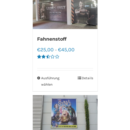
Fahnenstoff
€
25,00
€
45,00
–
Bewertet
mit
2.50
von 5
Ausführung
Details
wählen