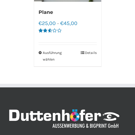
Plane
€
25,00
€
45,00
–
Bewertet
mit
2.60
von 5
Ausführung
Details
wählen