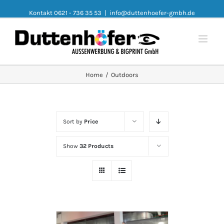
Kontakt 0621 - 736 35 53
|
info@duttenhoefer-gmbh.de
Home
/
Outdoors
Sort by
Price
Show
32 Products