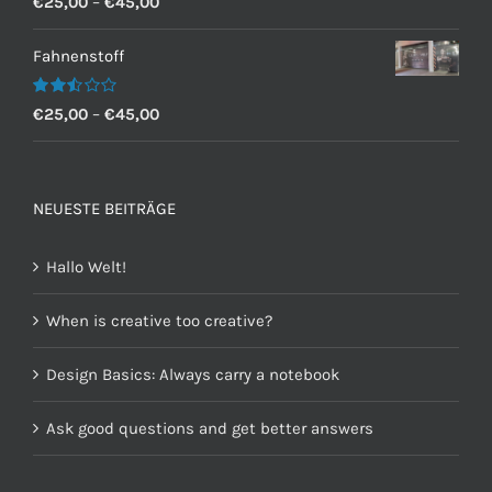
€
25,00
–
€
45,00
mit
2.60
von 5
Fahnenstoff
Bewertet
€
25,00
–
€
45,00
mit
2.50
von 5
NEUESTE BEITRÄGE
Hallo Welt!
When is creative too creative?
Design Basics: Always carry a notebook
Ask good questions and get better answers