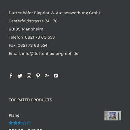
Duttenhöfer Bigprint & Aussenwerbung GmbH
Casterfeldstrasse 74 - 76
68199 Mannheim
Telefon: 0621 73 63 553
Fax: 0621 73 63 554
Email: info@duttenhoefer-gmbh.de
TOP RATED PRODUCTS
Plane
Bewertet