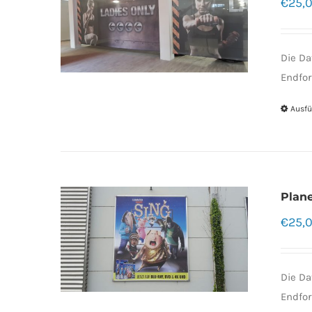
€
25,
Die Da
Endfor
Ausfü
Plan
€
25,
Die Da
Endfor