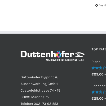
Ausfü
TOP RAT
Plane
Bewertet
€
25,00
Duttenhöfer Bigprint &
mit
2.60
Aussenwerbung GmbH
von 5
Fahnenst
Casterfeldstrasse 74 - 76
68199 Mannheim
Bewertet
€
25,00
mit
Telefon: 0621 73 63 553
2.50