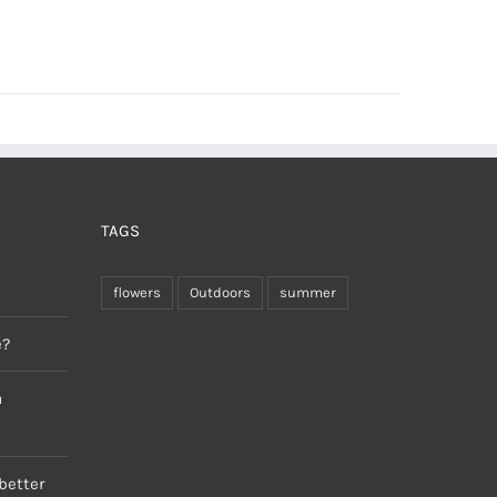
TAGS
flowers
Outdoors
summer
e?
a
better