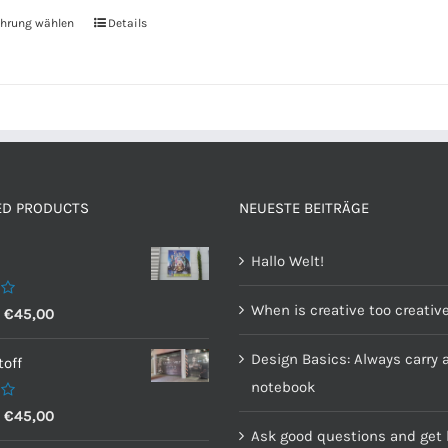
hrung wählen
Details
ED PRODUCTS
NEUESTE BEITRÄGE
Hallo Welt!
When is creative too creativ
–
€
45,00
Design Basics: Always carry 
off
notebook
–
€
45,00
Ask good questions and get 