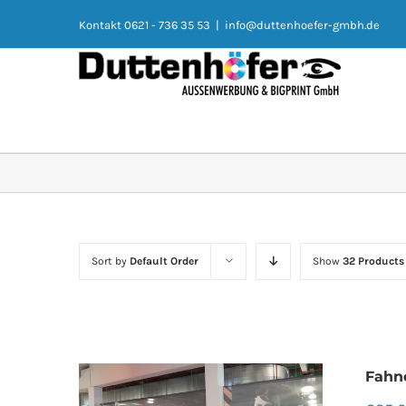
Kontakt 0621 - 736 35 53
|
info@duttenhoefer-gmbh.de
Sort by
Default Order
Show
32 Products
Fahn