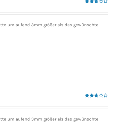
Bewertet
mit
2.50
von 5
 bitte umlaufend 3mm größer als das gewünschte
Bewertet
mit
2.60
von 5
 bitte umlaufend 3mm größer als das gewünschte