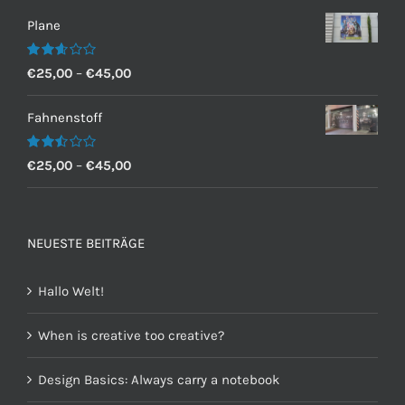
Plane
Bewertet
€
25,00
–
€
45,00
mit
2.60
von 5
Fahnenstoff
Bewertet
€
25,00
–
€
45,00
mit
2.50
von 5
NEUESTE BEITRÄGE
Hallo Welt!
When is creative too creative?
Design Basics: Always carry a notebook