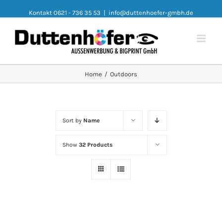
Kontakt 0621 - 736 35 53
|
info@duttenhoefer-gmbh.de
Home
/
Outdoors
Sort by
Name
Show
32 Products