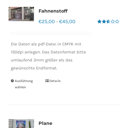
Fahnenstoff
€
25,00
€
45,00
–
Bewertet
mit
2.50
von 5
Die Daten als pdf-Datei in CMYK mit
150dpi anlegen. Das Datenformat bitte
umlaufend 3mm größer als das
gewünschte Endformat.
Ausführung
Details
wählen
Plane