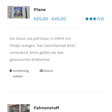
Plane
€
25,00
€
45,00
–
Bewertet
mit
2.60
von 5
Die Daten als pdf-Datei in CMYK mit
150dpi anlegen. Das Datenformat bitte
umlaufend 3mm größer als das
gewünschte Endformat.
Ausführung
Details
wählen
Fahnenstoff