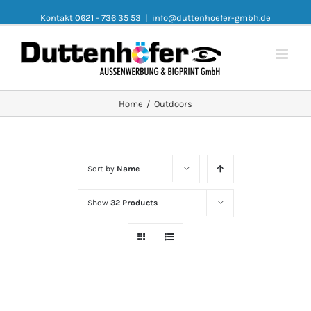
Kontakt 0621 - 736 35 53
|
info@duttenhoefer-gmbh.de
Home
/
Outdoors
Sort by
Name
Show
32 Products