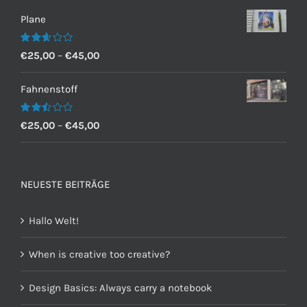
Plane
Bewertet
€
25,00
–
€
45,00
mit
2.60
von 5
Fahnenstoff
Bewertet
€
25,00
–
€
45,00
mit
2.50
von 5
NEUESTE BEITRÄGE
Hallo Welt!
When is creative too creative?
Design Basics: Always carry a notebook