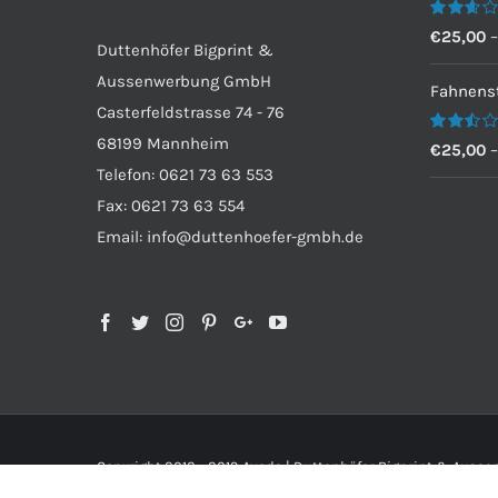
Bewertet
€
25,00
Duttenhöfer Bigprint &
mit
2.60
Aussenwerbung GmbH
von 5
Fahnenst
Casterfeldstrasse 74 - 76
68199 Mannheim
Bewertet
€
25,00
mit
Telefon: 0621 73 63 553
2.50
von 5
Fax: 0621 73 63 554
Email: info@duttenhoefer-gmbh.de
Copyright 2012 - 2019 Avada | Duttenhöfer Bigprint & Aus