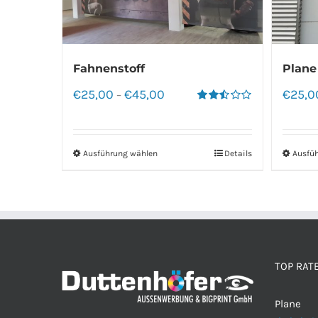
Fahnenstoff
Plane
€
25,00
€
45,00
€
25,0
–
Bewertet
mit
2.50
von 5
Ausführung wählen
Details
Ausfü
TOP RAT
Plane