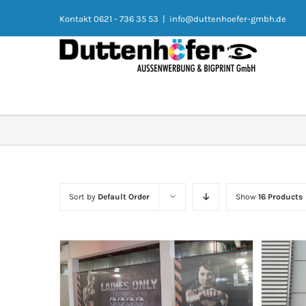
Kontakt 0621 - 736 35 53
|
info@duttenhoefer-gmbh.de
Sort by
Default Order
Show
16 Products