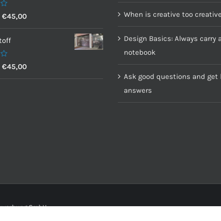
When is creative too creativ
–
€
45,00
Design Basics: Always carry 
off
notebook
–
€
45,00
Ask good questions and get 
answers
senwerbung GmbH