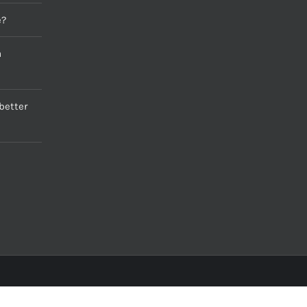
e?
a
better