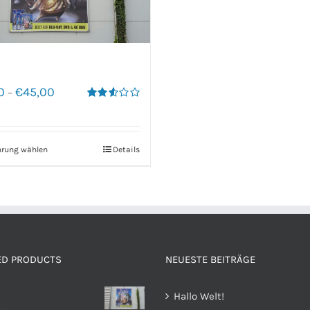
0
€
45,00
–
Bewertet
mit
2.60
von 5
hrung wählen
Details
ED PRODUCTS
NEUESTE BEITRÄGE
Hallo Welt!