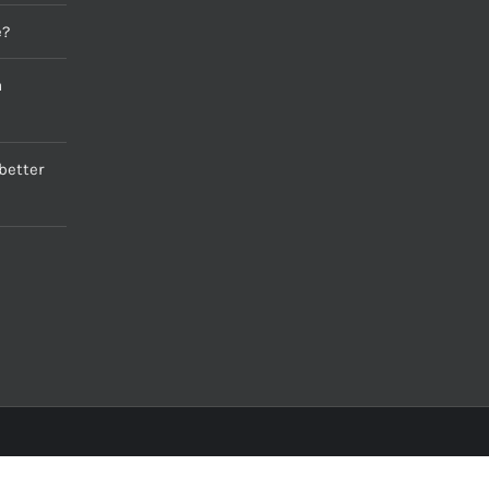
e?
a
better