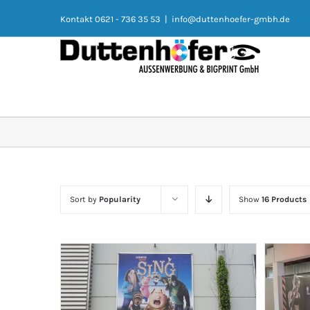
Kontakt 0621 - 736 35 53
|
info@duttenhoefer-gmbh.de
Sort by
Popularity
Show
16 Products