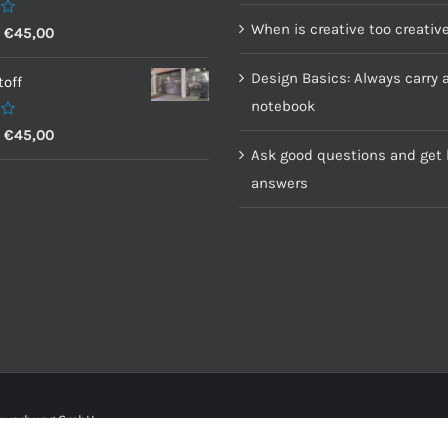
When is creative too creativ
–
€
45,00
Design Basics: Always carry 
off
notebook
–
€
45,00
Ask good questions and get 
answers
senwerbung GmbH