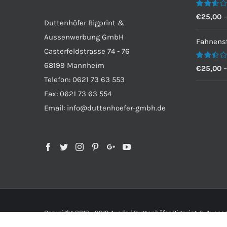
Bewertet
€
25,00
Duttenhöfer Bigprint &
mit
2.60
Aussenwerbung GmbH
von 5
Fahnenst
Casterfeldstrasse 74 - 76
68199 Mannheim
Bewertet
€
25,00
mit
Telefon: 0621 73 63 553
2.50
von 5
Fax: 0621 73 63 554
Email: info@duttenhoefer-gmbh.de
Copyright 2012 - 2019 Avada | Duttenhöfer Bigprint & Aus