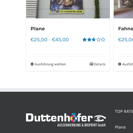
Plane
Fahne
€
25,00
€
45,00
€
25,0
–
Bewertet
mit
2.60
von 5
Ausführung wählen
Details
Ausfü
TOP RAT
Plane