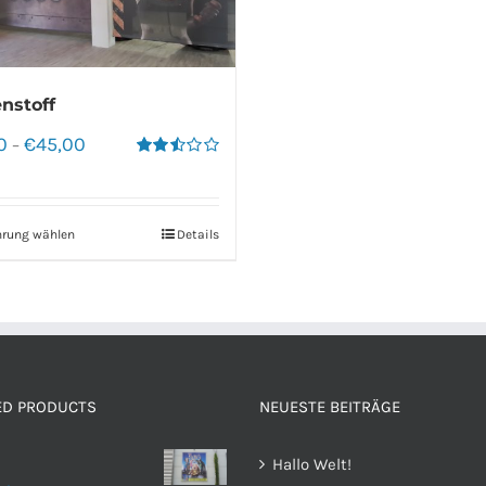
nstoff
0
€
45,00
–
Bewertet
mit
2.50
von 5
hrung wählen
Details
ED PRODUCTS
NEUESTE BEITRÄGE
Hallo Welt!