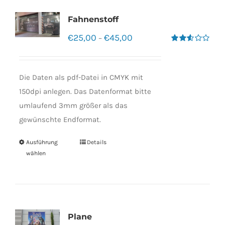
Fahnenstoff
€
25,00
€
45,00
–
Bewertet
mit
2.50
von 5
Die Daten als pdf-Datei in CMYK mit
150dpi anlegen. Das Datenformat bitte
umlaufend 3mm größer als das
gewünschte Endformat.
Ausführung
Details
wählen
Plane