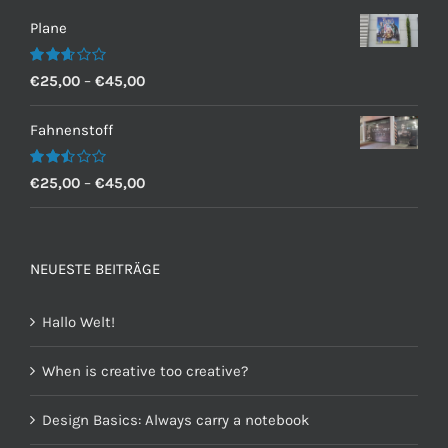
Plane
Bewertet
€
25,00
–
€
45,00
mit
2.60
von 5
Fahnenstoff
Bewertet
€
25,00
–
€
45,00
mit
2.50
von 5
NEUESTE BEITRÄGE
Hallo Welt!
When is creative too creative?
Design Basics: Always carry a notebook