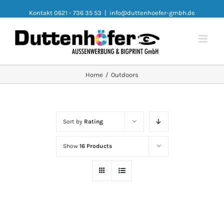
Kontakt 0621 - 736 35 53
|
info@duttenhoefer-gmbh.de
Home
/
Outdoors
Sort by
Rating
Show
16 Products