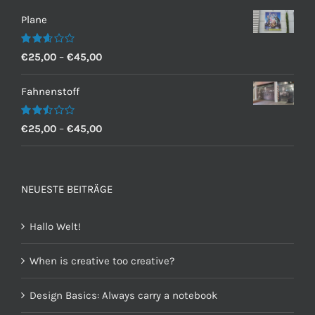
Plane
Bewertet
€
25,00
–
€
45,00
mit
2.60
von 5
Fahnenstoff
Bewertet
€
25,00
–
€
45,00
mit
2.50
von 5
NEUESTE BEITRÄGE
Hallo Welt!
When is creative too creative?
Design Basics: Always carry a notebook