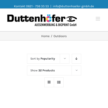
Kontakt 0621 - 736 35 53
|
info@duttenhoefer-gmbh.de
Home
/
Outdoors
Sort by
Popularity
Show
32 Products