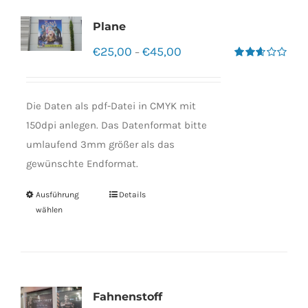
Plane
€
25,00
€
45,00
–
Bewertet
mit
2.60
von 5
Die Daten als pdf-Datei in CMYK mit
150dpi anlegen. Das Datenformat bitte
umlaufend 3mm größer als das
gewünschte Endformat.
Ausführung
Details
wählen
Fahnenstoff