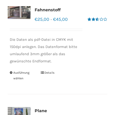
Fahnenstoff
€
25,00
€
45,00
–
Bewertet
mit
2.50
von 5
Die Daten als pdf-Datei in CMYK mit
150dpi anlegen. Das Datenformat bitte
umlaufend 3mm größer als das
gewünschte Endformat.
Ausführung
Details
wählen
Plane