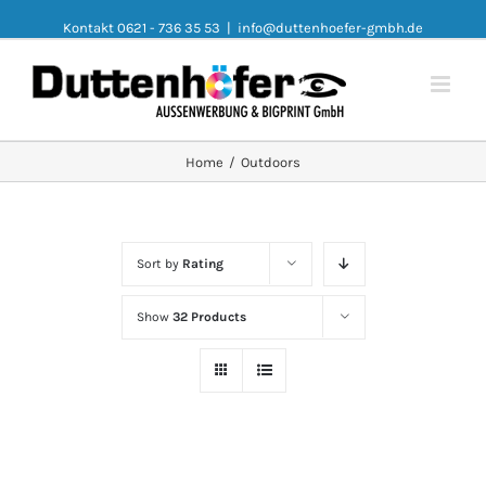
Kontakt 0621 - 736 35 53
|
info@duttenhoefer-gmbh.de
Home
/
Outdoors
Sort by
Rating
Show
32 Products