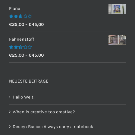
Plane
Bewertet
€
25,00
–
€
45,00
mit
2.60
von 5
Fahnenstoff
Bewertet
€
25,00
–
€
45,00
mit
2.50
von 5
NEUESTE BEITRÄGE
Hallo Welt!
When is creative too creative?
Design Basics: Always carry a notebook