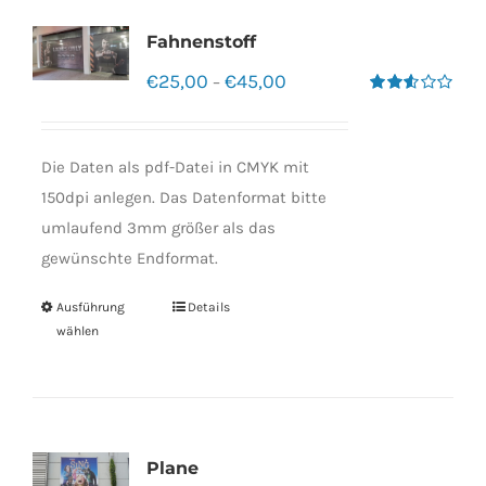
Fahnenstoff
€
25,00
€
45,00
–
Bewertet
mit
2.50
von 5
Die Daten als pdf-Datei in CMYK mit
150dpi anlegen. Das Datenformat bitte
umlaufend 3mm größer als das
gewünschte Endformat.
Ausführung
Details
wählen
Plane