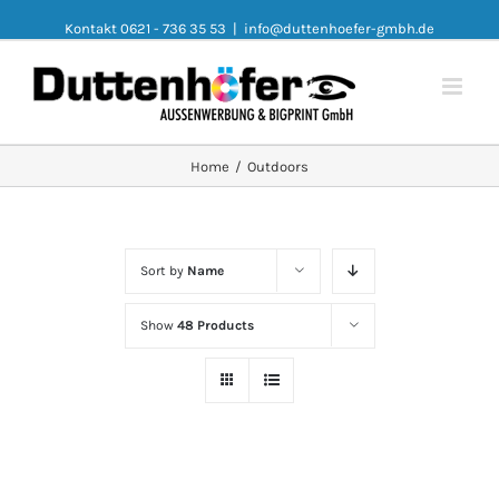
Kontakt 0621 - 736 35 53
|
info@duttenhoefer-gmbh.de
Home
/
Outdoors
Sort by
Name
Show
48 Products