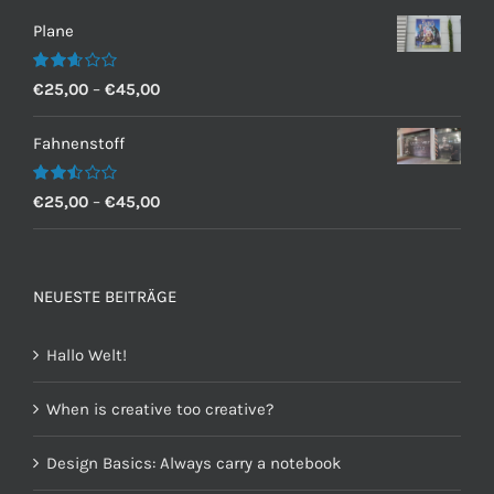
Plane
Bewertet
€
25,00
–
€
45,00
mit
2.60
von 5
Fahnenstoff
Bewertet
€
25,00
–
€
45,00
mit
2.50
von 5
NEUESTE BEITRÄGE
Hallo Welt!
When is creative too creative?
Design Basics: Always carry a notebook