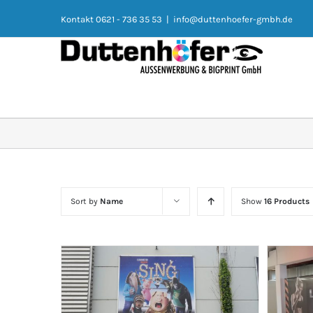
Kontakt 0621 - 736 35 53
|
info@duttenhoefer-gmbh.de
Sort by
Name
Show
16 Products