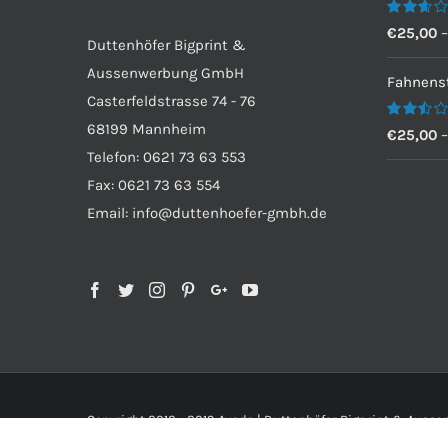
Bewertet
€
25,00
Duttenhöfer Bigprint &
mit
2.60
Aussenwerbung GmbH
von 5
Fahnenst
Casterfeldstrasse 74 - 76
68199 Mannheim
Bewertet
€
25,00
mit
Telefon: 0621 73 63 553
2.50
von 5
Fax: 0621 73 63 554
Email: info@duttenhoefer-gmbh.de
Copyright 2012 - 2019 Avada | Duttenhöfer Bigprint & Aus