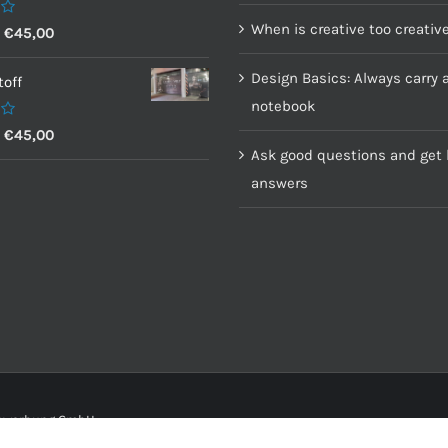
When is creative too creativ
–
€
45,00
Design Basics: Always carry 
off
notebook
–
€
45,00
Ask good questions and get 
answers
senwerbung GmbH