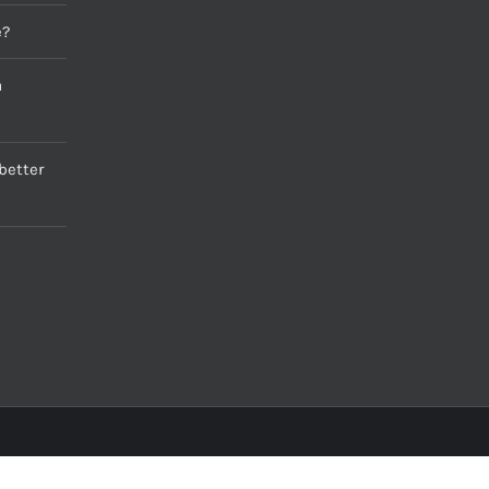
e?
a
better