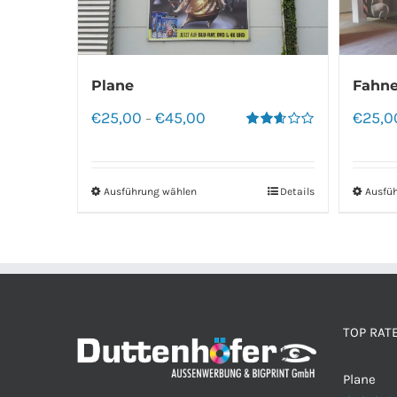
Plane
Fahne
€
25,00
€
45,00
€
25,0
–
Bewertet
mit
2.60
von 5
Ausführung wählen
Details
Ausfü
TOP RAT
Plane