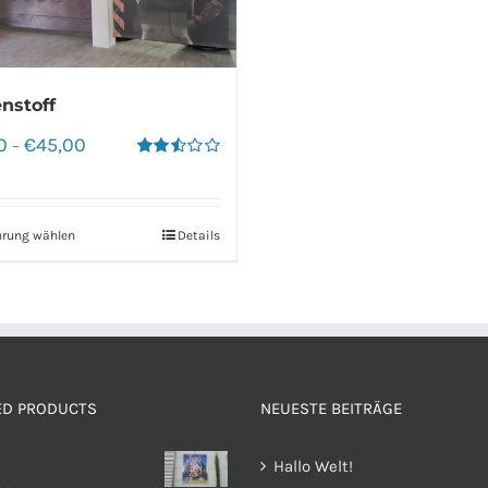
nstoff
0
€
45,00
–
Bewertet
mit
2.50
von 5
hrung wählen
Details
ED PRODUCTS
NEUESTE BEITRÄGE
Hallo Welt!