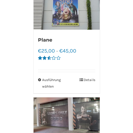
Plane
€
25,00
€
45,00
–
Bewertet
mit
2.60
von 5
Ausführung
Details
wählen