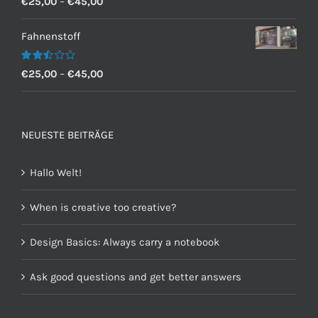
€
25,00
–
€
45,00
mit
2.60
von 5
Fahnenstoff
Bewertet
€
25,00
–
€
45,00
mit
2.50
von 5
NEUESTE BEITRÄGE
Hallo Welt!
When is creative too creative?
Design Basics: Always carry a notebook
Ask good questions and get better answers