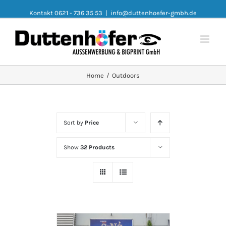
Kontakt 0621 - 736 35 53
|
info@duttenhoefer-gmbh.de
Home
/
Outdoors
Sort by
Price
Show
32 Products