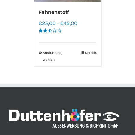
Fahnenstoff
€
25,00
€
45,00
–
Bewertet
mit
2.50
von 5
Ausführung
Details
wählen