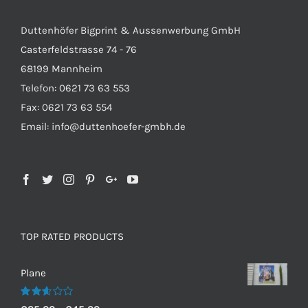
Duttenhöfer Bigprint & Aussenwerbung GmbH
Casterfeldstrasse 74 - 76
68199 Mannheim
Telefon: 0621 73 63 553
Fax: 0621 73 63 554
Email: info@duttenhoefer-gmbh.de
TOP RATED PRODUCTS
Plane
Bewertet