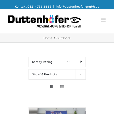
Kontakt 0621 - 736 35 53
|
info@duttenhoefer-gmbh.de
Home
/
Outdoors
Sort by
Rating
Show
16 Products