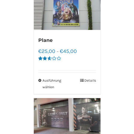
Plane
€
25,00
€
45,00
–
Bewertet
mit
2.60
von 5
Ausführung
Details
wählen