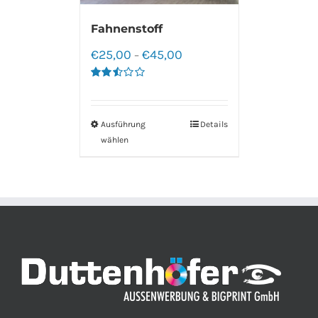
Fahnenstoff
€
25,00
€
45,00
–
Bewertet
mit
2.50
von 5
Ausführung
Details
wählen