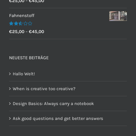
€
25,00
–
€
45,00
mit
2.60
von 5
Fahnenstoff
Bewertet
€
25,00
–
€
45,00
mit
2.50
von 5
NEUESTE BEITRÄGE
Hallo Welt!
When is creative too creative?
Design Basics: Always carry a notebook
Ask good questions and get better answers