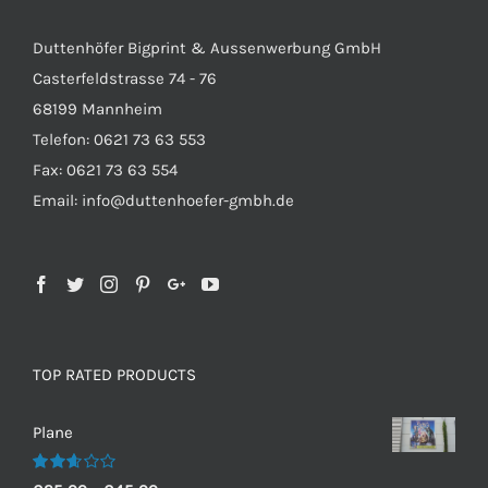
Duttenhöfer Bigprint & Aussenwerbung GmbH
Casterfeldstrasse 74 - 76
68199 Mannheim
Telefon: 0621 73 63 553
Fax: 0621 73 63 554
Email: info@duttenhoefer-gmbh.de
TOP RATED PRODUCTS
Plane
Bewertet