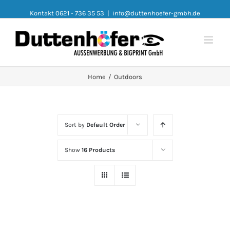
Kontakt 0621 - 736 35 53
|
info@duttenhoefer-gmbh.de
Home
/
Outdoors
Sort by
Default Order
Show
16 Products