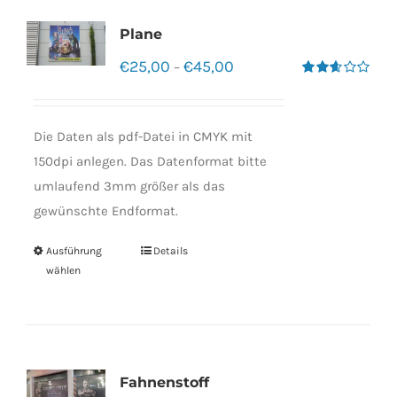
Plane
€
25,00
€
45,00
–
Bewertet
mit
2.60
von 5
Die Daten als pdf-Datei in CMYK mit
150dpi anlegen. Das Datenformat bitte
umlaufend 3mm größer als das
gewünschte Endformat.
Ausführung
Details
wählen
Fahnenstoff