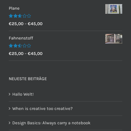
Plane
Bewertet
€
25,00
–
€
45,00
mit
2.60
von 5
Fahnenstoff
Bewertet
€
25,00
–
€
45,00
mit
2.50
von 5
NEUESTE BEITRÄGE
Hallo Welt!
When is creative too creative?
Design Basics: Always carry a notebook