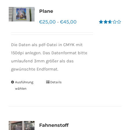
Plane
€
25,00
€
45,00
–
Bewertet
mit
2.60
von 5
Die Daten als pdf-Datei in CMYK mit
150dpi anlegen. Das Datenformat bitte
umlaufend 3mm größer als das
gewünschte Endformat.
Ausführung
Details
wählen
Fahnenstoff