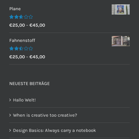
Plane
Bewertet
€
25,00
–
€
45,00
mit
2.60
von 5
Fahnenstoff
Bewertet
€
25,00
–
€
45,00
mit
2.50
von 5
NEUESTE BEITRÄGE
Hallo Welt!
When is creative too creative?
Design Basics: Always carry a notebook