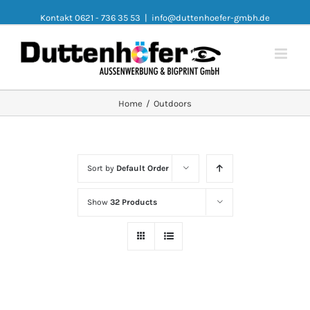
Kontakt 0621 - 736 35 53
|
info@duttenhoefer-gmbh.de
Home
/
Outdoors
Sort by
Default Order
Show
32 Products