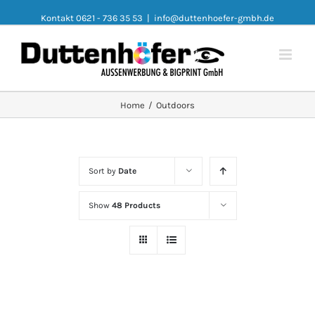
Kontakt 0621 - 736 35 53
|
info@duttenhoefer-gmbh.de
Home
/
Outdoors
Sort by
Date
Show
48 Products