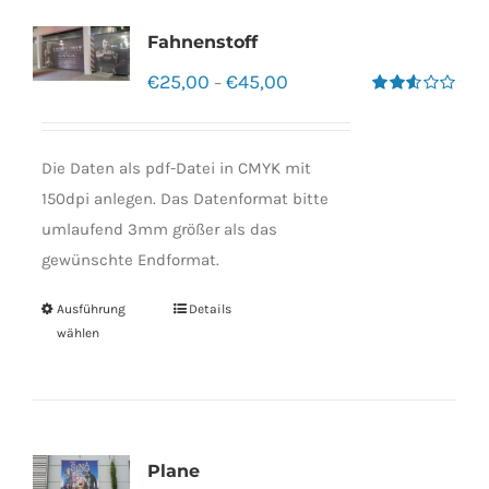
Fahnenstoff
€
25,00
€
45,00
–
Bewertet
mit
2.50
von 5
Die Daten als pdf-Datei in CMYK mit
150dpi anlegen. Das Datenformat bitte
umlaufend 3mm größer als das
gewünschte Endformat.
Ausführung
Details
wählen
Plane