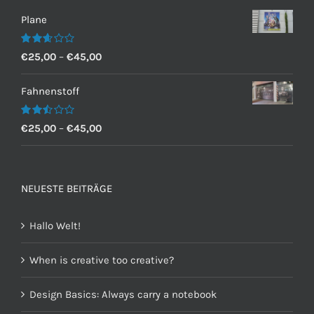
Plane
Bewertet
€
25,00
–
€
45,00
mit
2.60
von 5
Fahnenstoff
Bewertet
€
25,00
–
€
45,00
mit
2.50
von 5
NEUESTE BEITRÄGE
Hallo Welt!
When is creative too creative?
Design Basics: Always carry a notebook