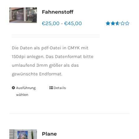
Fahnenstoff
€
25,00
€
45,00
–
Bewertet
mit
2.50
von 5
Die Daten als pdf-Datei in CMYK mit
150dpi anlegen. Das Datenformat bitte
umlaufend 3mm größer als das
gewünschte Endformat.
Ausführung
Details
wählen
Plane