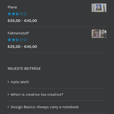
Plane
Bewertet
€
25,00
–
€
45,00
mit
2.60
von 5
Fahnenstoff
Bewertet
€
25,00
–
€
45,00
mit
2.50
von 5
NEUESTE BEITRÄGE
Hallo Welt!
When is creative too creative?
Design Basics: Always carry a notebook