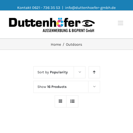
Kontakt 0621 - 736 35 53
|
info@duttenhoefer-gmbh.de
Home
/
Outdoors
Sort by
Popularity
Show
16 Products