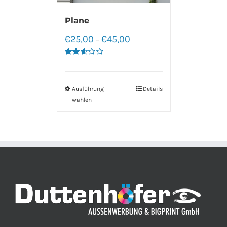
Plane
€
25,00
€
45,00
–
Bewertet
mit
2.60
von 5
Ausführung
Details
wählen