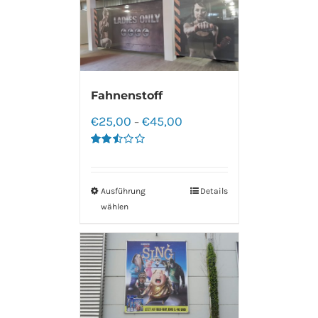
Fahnenstoff
€
25,00
€
45,00
–
Bewertet
mit
2.50
von 5
Ausführung
Details
wählen