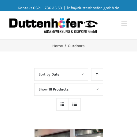
Kontakt 0621 - 736 35 53
|
info@duttenhoefer-gmbh.de
Home
/
Outdoors
Sort by
Date
Show
16 Products