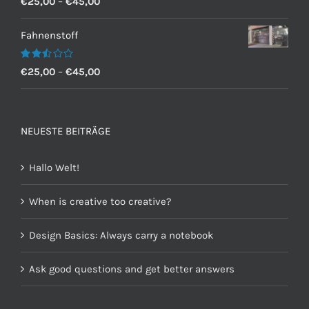
€
25,00
–
€
45,00
mit
2.60
von 5
Fahnenstoff
Bewertet
€
25,00
–
€
45,00
mit
2.50
von 5
NEUESTE BEITRÄGE
Hallo Welt!
When is creative too creative?
Design Basics: Always carry a notebook
Ask good questions and get better answers