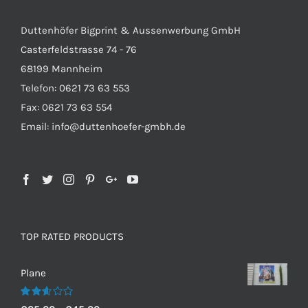
Duttenhöfer Bigprint & Aussenwerbung GmbH
Casterfeldstrasse 74 - 76
68199 Mannheim
Telefon: 0621 73 63 553
Fax: 0621 73 63 554
Email: info@duttenhoefer-gmbh.de
TOP RATED PRODUCTS
Plane
Bewertet