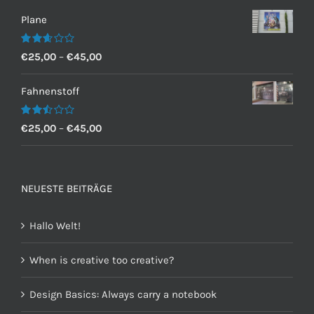
Plane
Bewertet
€
25,00
–
€
45,00
mit
2.60
von 5
Fahnenstoff
Bewertet
€
25,00
–
€
45,00
mit
2.50
von 5
NEUESTE BEITRÄGE
Hallo Welt!
When is creative too creative?
Design Basics: Always carry a notebook