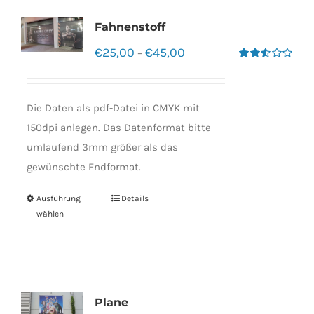
Fahnenstoff
€
25,00
€
45,00
–
Bewertet
mit
2.50
von 5
Die Daten als pdf-Datei in CMYK mit
150dpi anlegen. Das Datenformat bitte
umlaufend 3mm größer als das
gewünschte Endformat.
Ausführung
Details
wählen
Plane