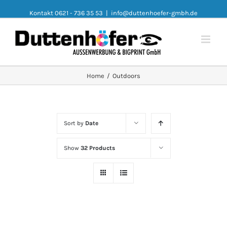
Kontakt 0621 - 736 35 53
|
info@duttenhoefer-gmbh.de
Home
/
Outdoors
Sort by
Date
Show
32 Products