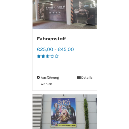
Fahnenstoff
€
25,00
€
45,00
–
Bewertet
mit
2.50
von 5
Ausführung
Details
wählen