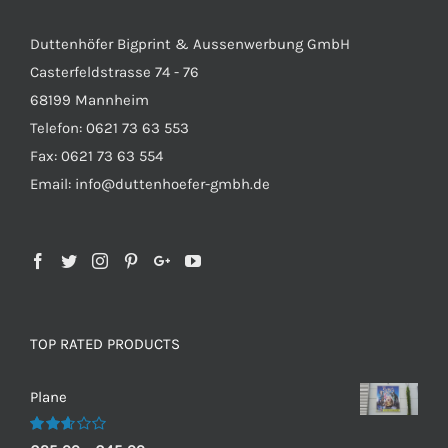
Duttenhöfer Bigprint & Aussenwerbung GmbH
Casterfeldstrasse 74 - 76
68199 Mannheim
Telefon: 0621 73 63 553
Fax: 0621 73 63 554
Email: info@duttenhoefer-gmbh.de
TOP RATED PRODUCTS
Plane
Bewertet