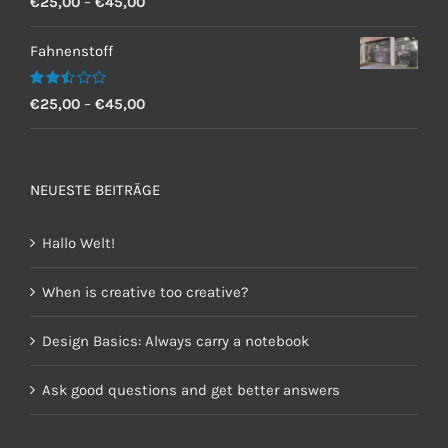
€
25,00
–
€
45,00
mit
2.60
von 5
Fahnenstoff
Bewertet
€
25,00
–
€
45,00
mit
2.50
von 5
NEUESTE BEITRÄGE
Hallo Welt!
When is creative too creative?
Design Basics: Always carry a notebook
Ask good questions and get better answers