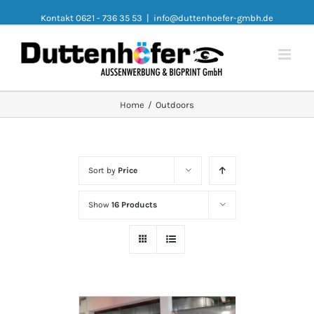
Kontakt 0621 - 736 35 53
|
info@duttenhoefer-gmbh.de
Home
/
Outdoors
Sort by
Price
Show
16 Products