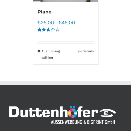
Plane
€
25,00
€
45,00
–
Bewertet
mit
2.60
von 5
Ausführung
Details
wählen