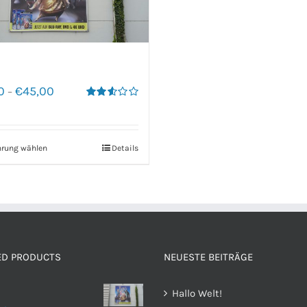
0
€
45,00
–
Bewertet
mit
2.60
von 5
hrung wählen
Details
ED PRODUCTS
NEUESTE BEITRÄGE
Hallo Welt!