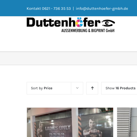
Kontakt 0621 - 736 35 53
|
info@duttenhoefer-gmbh.de
Sort by
Price
Show
16 Products