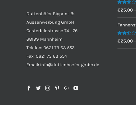
Bewertet
€
25,00
Duttenhöfer Bigprint &
mit
2.60
Aussenwerbung GmbH
von 5
Fahnenst
Casterfeldstrasse 74 - 76
68199 Mannheim
Bewertet
€
25,00
mit
Telefon: 0621 73 63 553
2.50
von 5
Fax: 0621 73 63 554
Email: info@duttenhoefer-gmbh.de
Copyright 2012 - 2019 Avada | Duttenhöfer Bigprint & Aus