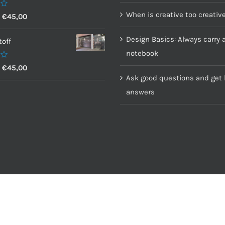
When is creative too creativ
–
€
45,00
Design Basics: Always carry 
off
notebook
–
€
45,00
Ask good questions and get 
answers
senwerbung GmbH