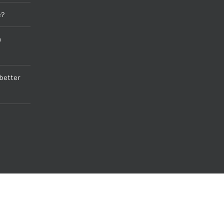
e?
a
better