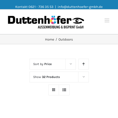
Kontakt 0621 - 736 35 53
|
info@duttenhoefer-gmbh.de
Home
/
Outdoors
Sort by
Price
Show
32 Products