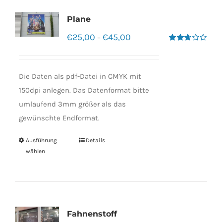
Plane
€
25,00
€
45,00
–
Bewertet
mit
2.60
von 5
Die Daten als pdf-Datei in CMYK mit
150dpi anlegen. Das Datenformat bitte
umlaufend 3mm größer als das
gewünschte Endformat.
Ausführung
Details
wählen
Fahnenstoff