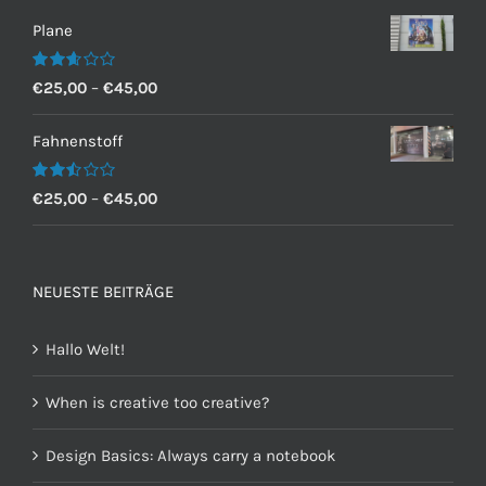
Plane
Bewertet
€
25,00
–
€
45,00
mit
2.60
von 5
Fahnenstoff
Bewertet
€
25,00
–
€
45,00
mit
2.50
von 5
NEUESTE BEITRÄGE
Hallo Welt!
When is creative too creative?
Design Basics: Always carry a notebook