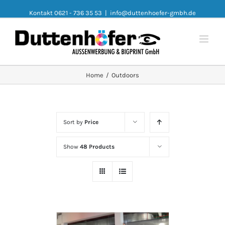
Kontakt 0621 - 736 35 53
|
info@duttenhoefer-gmbh.de
Home
/
Outdoors
Sort by
Price
Show
48 Products