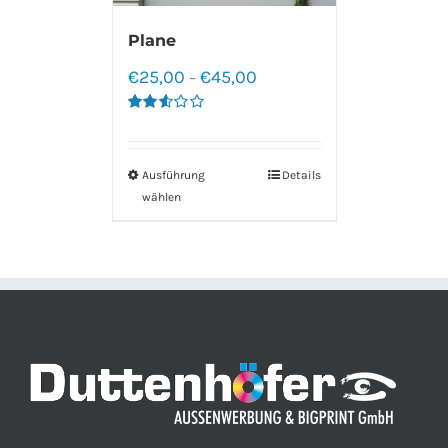
Plane
€
25,00
€
45,00
–
Bewertet
mit
2.60
von 5
Ausführung
Details
wählen