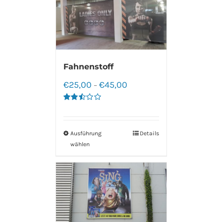
Fahnenstoff
€
25,00
€
45,00
–
Bewertet
mit
2.50
von 5
Ausführung
Details
wählen