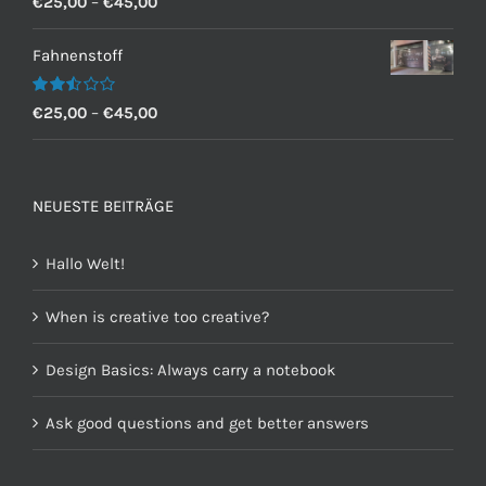
€
25,00
–
€
45,00
mit
2.60
von 5
Fahnenstoff
Bewertet
€
25,00
–
€
45,00
mit
2.50
von 5
NEUESTE BEITRÄGE
Hallo Welt!
When is creative too creative?
Design Basics: Always carry a notebook
Ask good questions and get better answers