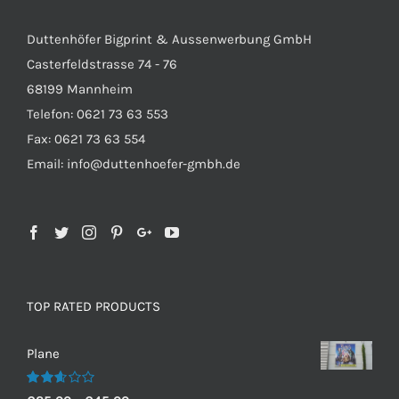
Duttenhöfer Bigprint & Aussenwerbung GmbH
Casterfeldstrasse 74 - 76
68199 Mannheim
Telefon: 0621 73 63 553
Fax: 0621 73 63 554
Email: info@duttenhoefer-gmbh.de
TOP RATED PRODUCTS
Plane
Bewertet