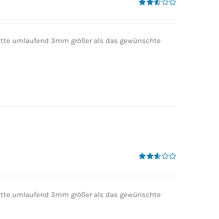
Bewertet
mit
2.50
von 5
 bitte umlaufend 3mm größer als das gewünschte
Bewertet
mit
2.60
von 5
 bitte umlaufend 3mm größer als das gewünschte