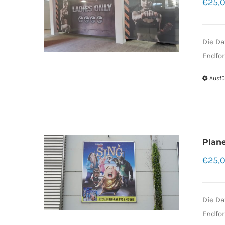
€
25,
Die Da
Endfor
Ausfü
Plan
€
25,
Die Da
Endfor