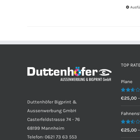
Ausfü
TOP RAT
Plane
Bewertet
€
25,00
Duttenhöfer Bigprint &
mit
2.60
Aussenwerbung GmbH
von 5
Fahnenst
Casterfeldstrasse 74 - 76
68199 Mannheim
Bewertet
€
25,00
mit
Telefon: 0621 73 63 553
2.50