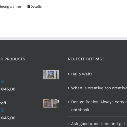
hrung wählen
Details
ED PRODUCTS
NEUESTE BEITRÄGE
Hallo Welt!
When is creative too creativ
–
€
45,00
Design Basics: Always carry 
off
notebook
–
€
45,00
Ask good questions and get 