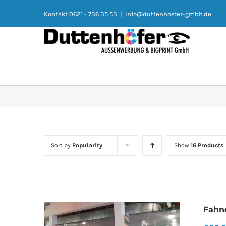
Kontakt 0621 - 736 35 53
|
info@duttenhoefer-gmbh.de
Sort by
Popularity
Show
16 Products
Fahn