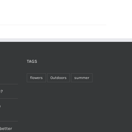
TAGS
flowers
Outdoors
summer
e?
a
better