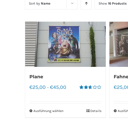
Sort by
Name
Show
16 Products
Plane
Fahne
€
25,00
€
45,00
€
25,0
–
Bewertet
mit
2.60
von 5
Ausführung wählen
Details
Ausfü