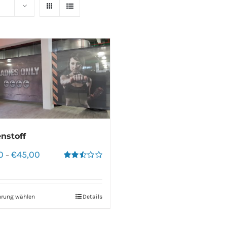
nstoff
0
€
45,00
–
Bewertet
mit
2.50
von 5
hrung wählen
Details