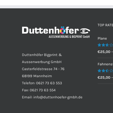
TOP RAT
Plane
Bewertet
€
25,00
Duttenhöfer Bigprint &
mit
2.60
Aussenwerbung GmbH
von 5
Fahnenst
Casterfeldstrasse 74 - 76
68199 Mannheim
Bewertet
€
25,00
mit
Telefon: 0621 73 63 553
2.50
von 5
Fax: 0621 73 63 554
Email: info@duttenhoefer-gmbh.de