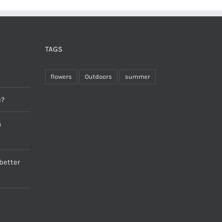
TAGS
flowers
Outdoors
summer
e?
a
better