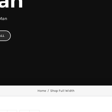
an
 Man
ALL
Home
/
Shop Full Width