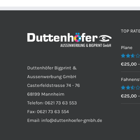
TOP RAT
Plane
Bewertet
€
25,00
Duttenhöfer Bigprint &
mit
2.60
Aussenwerbung GmbH
von 5
Fahnenst
Casterfeldstrasse 74 - 76
68199 Mannheim
Bewertet
€
25,00
mit
Telefon: 0621 73 63 553
2.50
von 5
Fax: 0621 73 63 554
Email: info@duttenhoefer-gmbh.de