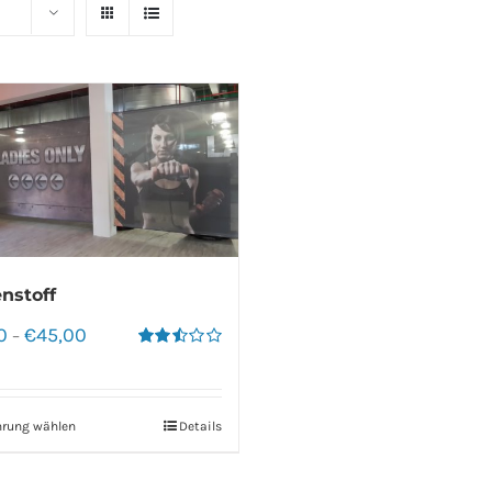
nstoff
0
€
45,00
–
Bewertet
mit
2.50
von 5
hrung wählen
Details