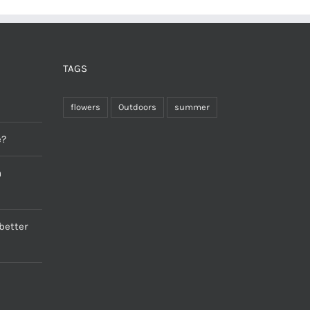
TAGS
flowers
Outdoors
summer
e?
a
better