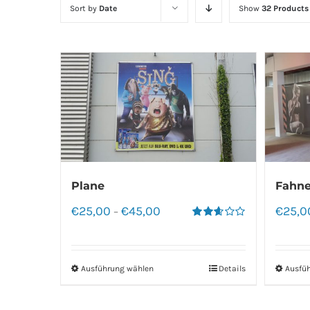
Sort by
Date
Show
32 Products
Plane
Fahne
€
25,00
€
45,00
€
25,0
–
Bewertet
mit
2.60
von 5
Ausführung wählen
Details
Ausfü