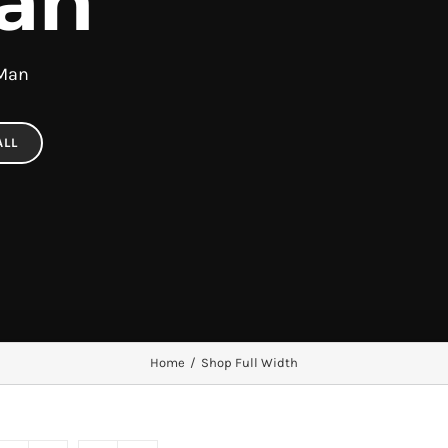
an
 Man
ALL
Home
/
Shop Full Width