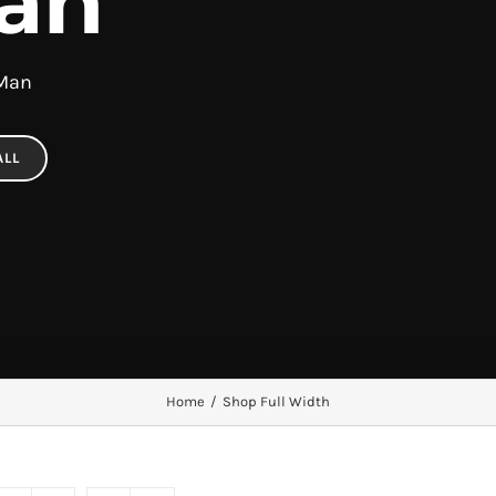
an
 Man
ALL
Home
/
Shop Full Width