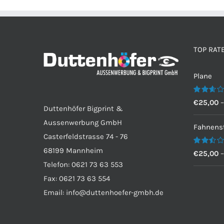
TOP RAT
Plane
Bewertet
€
25,00
Duttenhöfer Bigprint &
mit
2.60
Aussenwerbung GmbH
von 5
Fahnenst
Casterfeldstrasse 74 - 76
68199 Mannheim
Bewertet
€
25,00
mit
Telefon: 0621 73 63 553
2.50
von 5
Fax: 0621 73 63 554
Email: info@duttenhoefer-gmbh.de