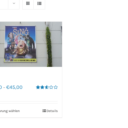
0
€
45,00
–
Bewertet
mit
2.60
von 5
hrung wählen
Details