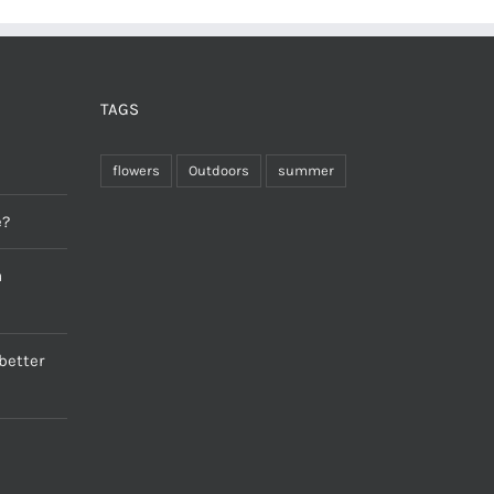
TAGS
flowers
Outdoors
summer
e?
a
better