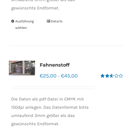
gewünschte Endformat.
Ausführung
Details
wählen
Fahnenstoff
€
25,00
€
45,00
–
Bewertet
mit
2.50
von 5
Die Daten als pdf-Datei in CMYK mit
150dpi anlegen. Das Datenformat bitte
umlaufend 3mm größer als das
gewünschte Endformat.