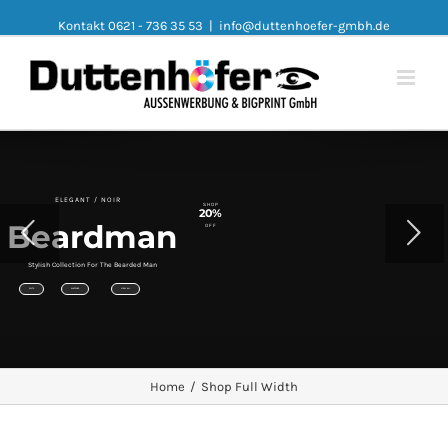
Kontakt 0621 - 736 35 53
|
info@duttenhoefer-gmbh.de
ELEGANT / NOIR
SHOP
20%
Beardman
OFF
Stylish Collection For The Bearded Man
SUITS
WATCHES
VIEW ALL
Home
/
Shop Full Width