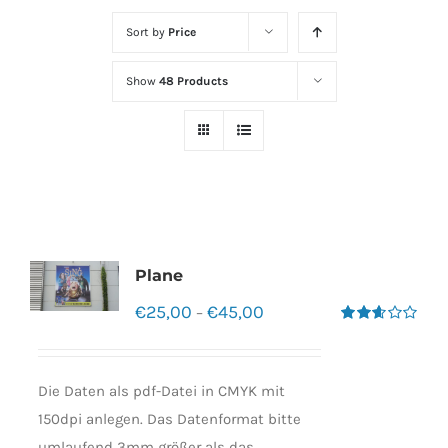
Sort by
Price
Show
48 Products
Plane
€
25,00
€
45,00
–
Bewertet
mit
2.60
von 5
Die Daten als pdf-Datei in CMYK mit
150dpi anlegen. Das Datenformat bitte
umlaufend 3mm größer als das