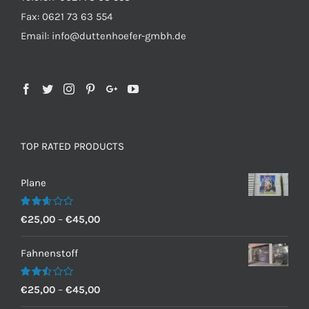
Fax: 0621 73 63 554
Email: info@duttenhoefer-gmbh.de
TOP RATED PRODUCTS
Plane
Bewertet
€
25,00
–
€
45,00
mit
2.60
von 5
Fahnenstoff
Bewertet
€
25,00
–
€
45,00
mit
2.50