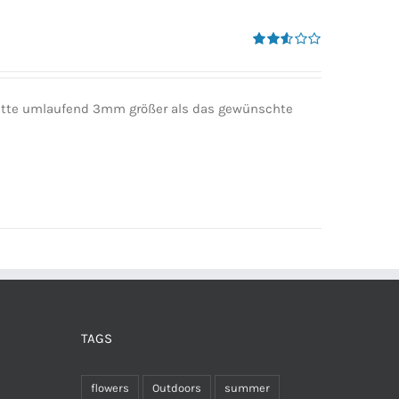
Bewertet
mit
2.50
von 5
 bitte umlaufend 3mm größer als das gewünschte
TAGS
flowers
Outdoors
summer