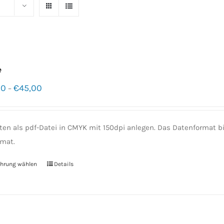
e
00
€
45,00
–
ten als pdf-Datei in CMYK mit 150dpi anlegen. Das Datenformat
mat.
hrung wählen
Details