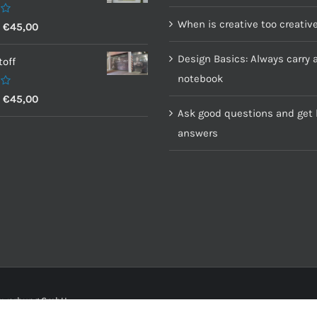
When is creative too creativ
–
€
45,00
Design Basics: Always carry 
off
notebook
–
€
45,00
Ask good questions and get 
answers
senwerbung GmbH