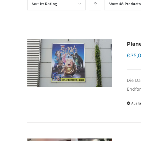
Sort by
Rating
Show
48 Products
Plan
€
25,
Die Da
Endfor
Ausfü