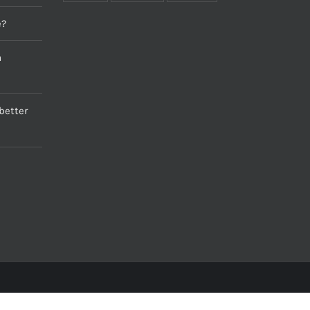
e?
a
better