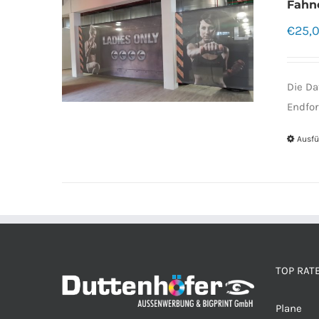
Fahn
€
25,
Die Da
Endfor
Ausfü
TOP RAT
Plane