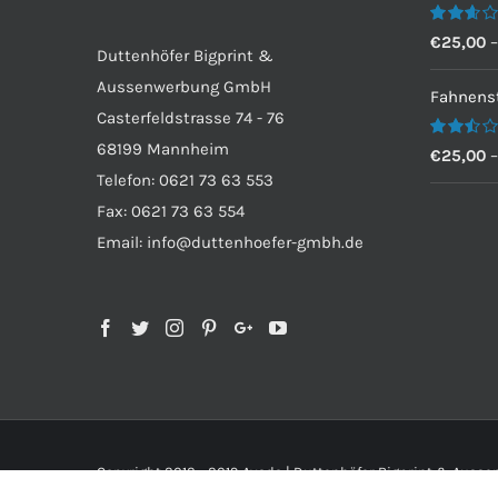
Bewertet
€
25,00
Duttenhöfer Bigprint &
mit
2.60
Aussenwerbung GmbH
von 5
Fahnenst
Casterfeldstrasse 74 - 76
68199 Mannheim
Bewertet
€
25,00
mit
Telefon: 0621 73 63 553
2.50
von 5
Fax: 0621 73 63 554
Email: info@duttenhoefer-gmbh.de
Copyright 2012 - 2019 Avada | Duttenhöfer Bigprint & Aus