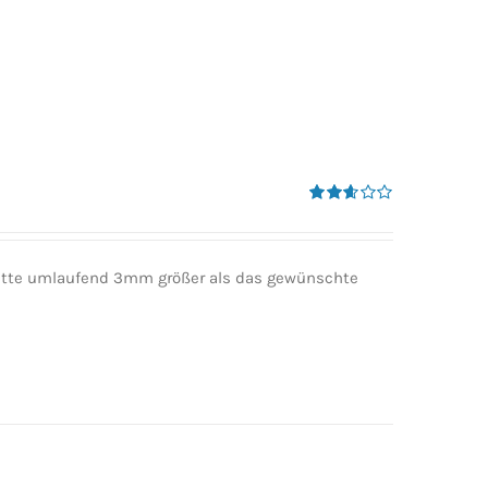
Bewertet
mit
2.60
von 5
 bitte umlaufend 3mm größer als das gewünschte