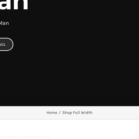
an
 Man
ALL
Home
/
Shop Full Width