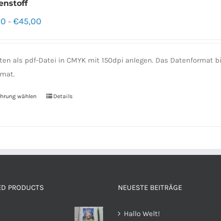
enstoff
00
€
45,00
–
ten als pdf-Datei in CMYK mit 150dpi anlegen. Das Datenformat
mat.
hrung wählen
Details
ED PRODUCTS
NEUESTE BEITRÄGE
Hallo Welt!