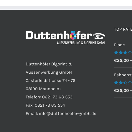
TOP RAT
Plane
Bewertet
€
25,00
Duttenhöfer Bigprint &
mit
2.60
Aussenwerbung GmbH
von 5
Fahnenst
Casterfeldstrasse 74 - 76
68199 Mannheim
Bewertet
€
25,00
mit
Telefon: 0621 73 63 553
2.50
von 5
Fax: 0621 73 63 554
Email: info@duttenhoefer-gmbh.de