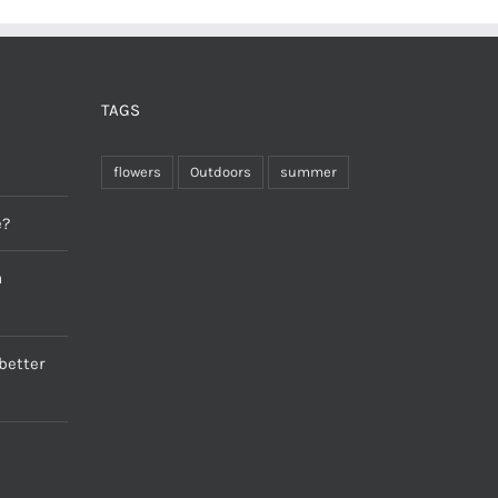
TAGS
flowers
Outdoors
summer
e?
a
better