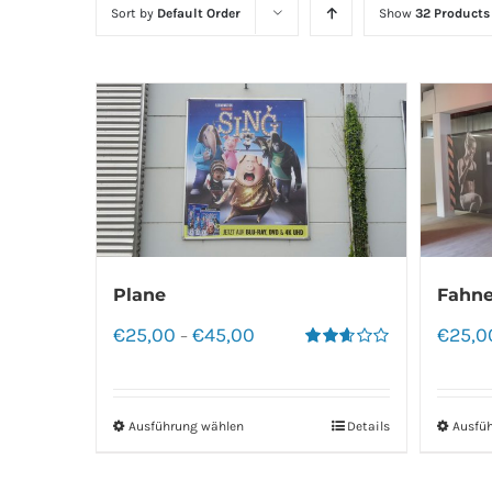
Sort by
Default Order
Show
32 Products
Plane
Fahne
€
25,00
€
45,00
€
25,0
–
Bewertet
mit
2.60
von 5
Ausführung wählen
Details
Ausfü