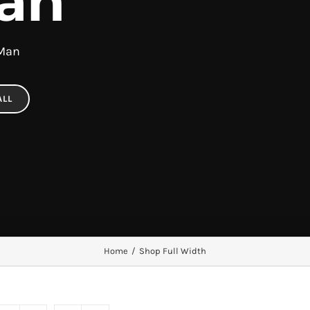
an
 Man
ALL
Home
/
Shop Full Width