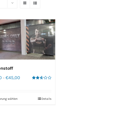
nstoff
0
€
45,00
–
Bewertet
mit
2.50
von 5
hrung wählen
Details