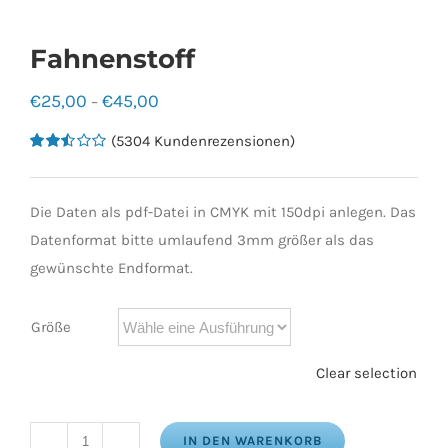
Fahnenstoff
€
25,00
€
45,00
–
(
5304
Kundenrezensionen)
Bewertet
5273
mit
2.50
von 5
Die Daten als pdf-Datei in CMYK mit 150dpi anlegen. Das
basierend
auf
Datenformat bitte umlaufend 3mm größer als das
Kundenbewertungen
gewünschte Endformat.
Größe
Clear selection
IN DEN WARENKORB