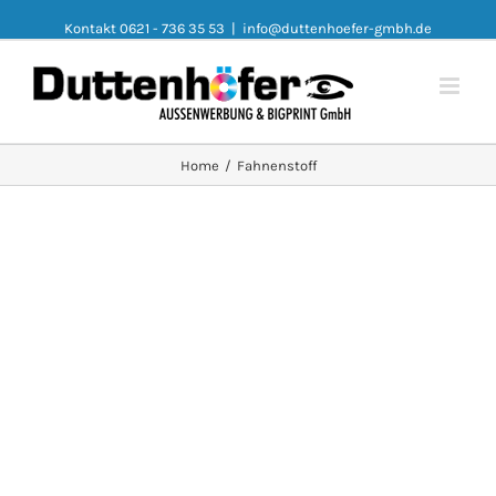
Kontakt 0621 - 736 35 53
|
info@duttenhoefer-gmbh.de
Home
/
Fahnenstoff