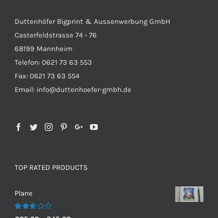
Duttenhöfer Bigprint & Aussenwerbung GmbH
Casterfeldstrasse 74 - 76
68199 Mannheim
Telefon: 0621 73 63 553
Fax: 0621 73 63 554
Email: info@duttenhoefer-gmbh.de
TOP RATED PRODUCTS
Plane
Bewertet