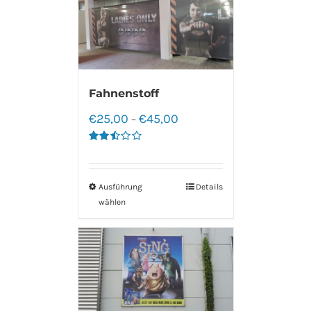
Fahnenstoff
€
25,00
€
45,00
–
Bewertet
mit
2.50
von 5
Ausführung
Details
wählen