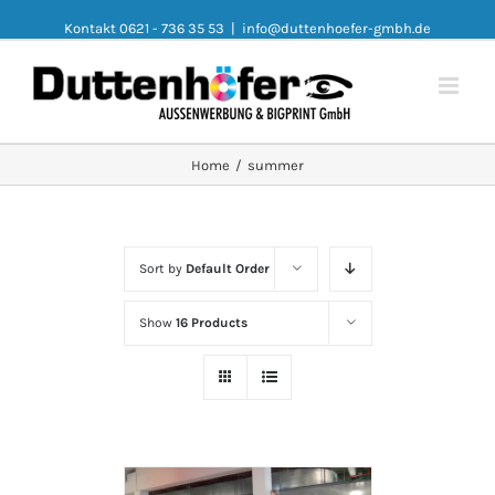
Kontakt 0621 - 736 35 53
|
info@duttenhoefer-gmbh.de
Home
/
summer
Sort by
Default Order
Show
16 Products