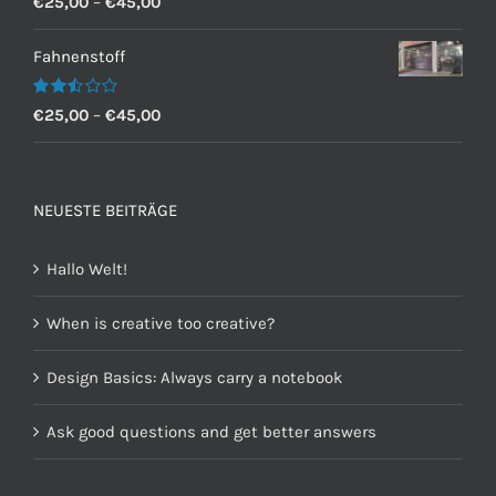
€
25,00
–
€
45,00
mit
2.60
von 5
Fahnenstoff
Bewertet
€
25,00
–
€
45,00
mit
2.50
von 5
NEUESTE BEITRÄGE
Hallo Welt!
When is creative too creative?
Design Basics: Always carry a notebook
Ask good questions and get better answers