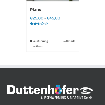
Plane
€
25,00
€
45,00
–
Bewertet
mit
2.60
von 5
Ausführung
Details
wählen