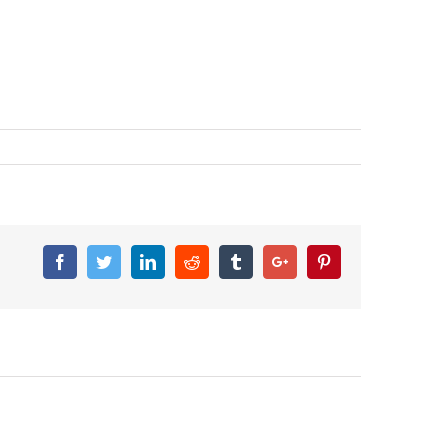
Facebook
Twitter
Linkedin
Reddit
Tumblr
Google+
Pinterest