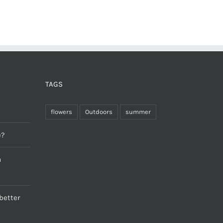
TAGS
flowers
Outdoors
summer
e?
a
better