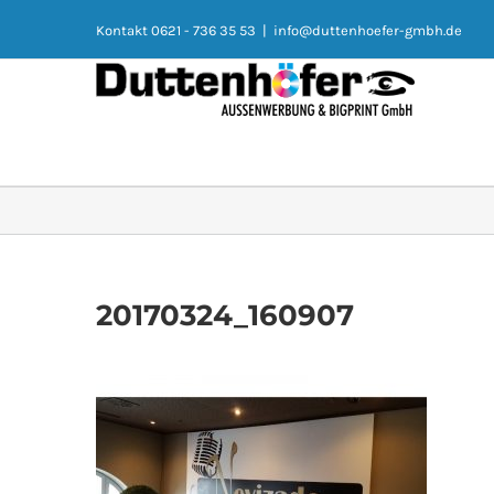
Kontakt 0621 - 736 35 53
|
info@duttenhoefer-gmbh.de
20170324_160907