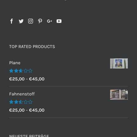
TOP RATED PRODUCTS
Plane
Bewertet
€
25,00
–
€
45,00
mit
2.60
von 5
Fahnenstoff
Bewertet
€
25,00
–
€
45,00
mit
2.50
von 5
NEUESTE BEITRÄGE