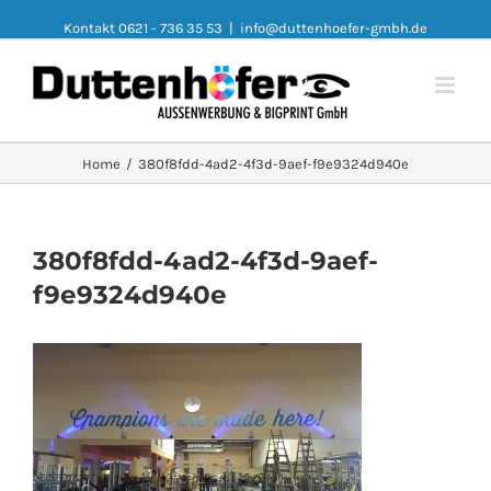
Kontakt 0621 - 736 35 53
|
info@duttenhoefer-gmbh.de
Home
/
380f8fdd-4ad2-4f3d-9aef-f9e9324d940e
380f8fdd-4ad2-4f3d-9aef-
f9e9324d940e