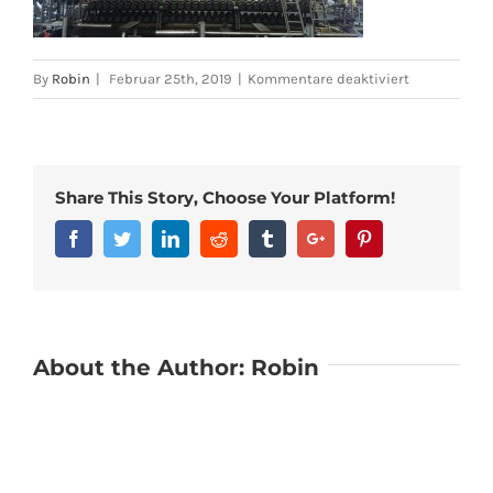
für
By
Robin
|
Februar 25th, 2019
|
Kommentare deaktiviert
380f8fdd-
4ad2-
4f3d-
9aef-
Share This Story, Choose Your Platform!
f9e9324d94
Facebook
Twitter
Linkedin
Reddit
Tumblr
Google+
Pinterest
About the Author:
Robin