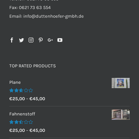
Fax: 0621 73 63 554
Email: info@duttenhoefer-gmbh.de
TOP RATED PRODUCTS
Plane
Bewertet
€
25,00
–
€
45,00
mit
2.60
von 5
Fahnenstoff
Bewertet
€
25,00
–
€
45,00
mit
2.50