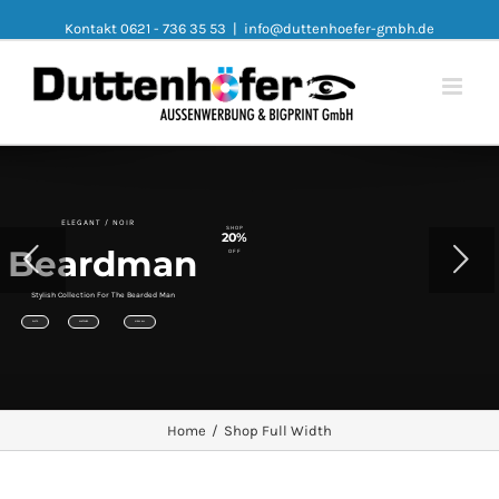
Kontakt 0621 - 736 35 53
|
info@duttenhoefer-gmbh.de
ELEGANT / NOIR
SHOP
20%
Beardman
OFF
Stylish Collection For The Bearded Man
SUITS
WATCHES
VIEW ALL
Home
/
Shop Full Width