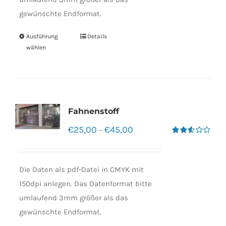
gewünschte Endformat.
Ausführung
Details
wählen
Fahnenstoff
€
25,00
€
45,00
–
Bewertet
mit
2.50
von 5
Die Daten als pdf-Datei in CMYK mit
150dpi anlegen. Das Datenformat bitte
umlaufend 3mm größer als das
gewünschte Endformat.