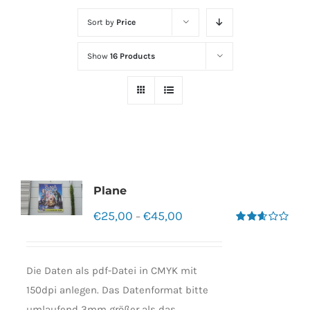
Sort by
Price
Show
16 Products
Plane
€
25,00
€
45,00
–
Bewertet
mit
2.60
von 5
Die Daten als pdf-Datei in CMYK mit
150dpi anlegen. Das Datenformat bitte
umlaufend 3mm größer als das