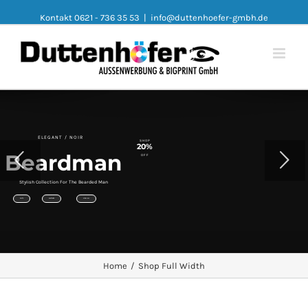
Kontakt 0621 - 736 35 53
|
info@duttenhoefer-gmbh.de
ELEGANT / NOIR
SHOP
20%
Beardman
OFF
Stylish Collection For The Bearded Man
SUITS
WATCHES
VIEW ALL
Home
/
Shop Full Width