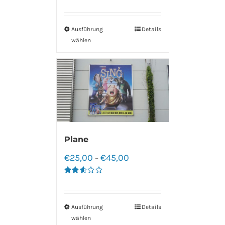
Bewertet
mit
2.50
von 5
Ausführung
Details
wählen
Plane
€
25,00
€
45,00
–
Bewertet
mit
2.60
von 5
Ausführung
Details
wählen