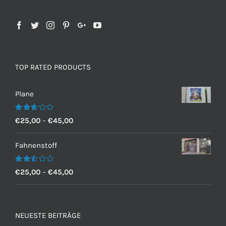
TOP RATED PRODUCTS
Plane
Bewertet
€
25,00
–
€
45,00
mit
2.60
von 5
Fahnenstoff
Bewertet
€
25,00
–
€
45,00
mit
2.50
von 5
NEUESTE BEITRÄGE